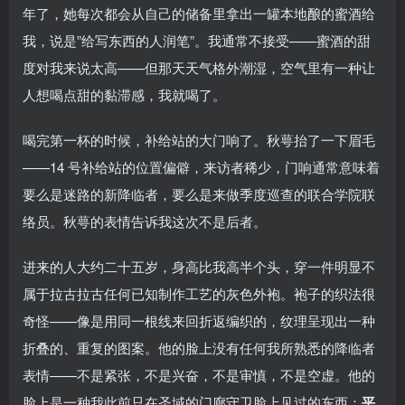
年了，她每次都会从自己的储备里拿出一罐本地酿的蜜酒给
我，说是”给写东西的人润笔”。我通常不接受——蜜酒的甜
度对我来说太高——但那天天气格外潮湿，空气里有一种让
人想喝点甜的黏滞感，我就喝了。
喝完第一杯的时候，补给站的大门响了。秋萼抬了一下眉毛
——14 号补给站的位置偏僻，来访者稀少，门响通常意味着
要么是迷路的新降临者，要么是来做季度巡查的联合学院联
络员。秋萼的表情告诉我这次不是后者。
进来的人大约二十五岁，身高比我高半个头，穿一件明显不
属于拉古拉古任何已知制作工艺的灰色外袍。袍子的织法很
奇怪——像是用同一根线来回折返编织的，纹理呈现出一种
折叠的、重复的图案。他的脸上没有任何我所熟悉的降临者
表情——不是紧张，不是兴奋，不是审慎，不是空虚。他的
脸上是一种我此前只在圣域的门廊守卫脸上见过的东西：
平