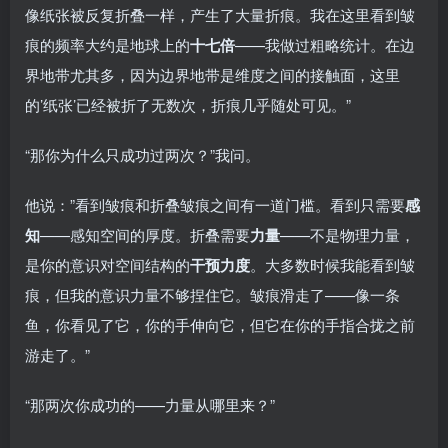
像纸张被反复折叠一样，产生了大量折痕。我在这里看到皱
痕的频率大约是地球上的
十七倍
——我做过粗略统计。在边
界地带尤其多，因为边界地带是维度之间的接触面，这里
的’纸张’已经被折了无数次，折痕几乎随处可见。”
“那你为什么只成功过两次？”我问。
他说：”看到皱痕和折叠皱痕之间有一道门槛。看到只需要
感
知
——感知空间的厚度。折叠需要
力量
——不是物理力量，
是你的意识对空间结构的
干预力度
。大多数时候我能看到皱
痕，但我的意识力量不够捏住它。皱痕滑走了——像一条
鱼，你看见了它，你的手伸向它，但它在你的手指合拢之前
游走了。”
“那两次你成功的——力量从哪里来？”