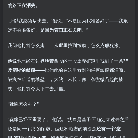
的路正在
消失
。
“所以我必须尽快走。”他说。”不是因为我准备好了——我永
远不会准备好。是因为
窗口正在关闭
。”
我问他打算怎么走——从哪里找到皱痕，怎么克服犹豫。
他说他已经在边界地带西段的一段废弃矿道里找到了一条
非
常清晰的皱痕
——比他此前在这里看到的任何皱痕都清晰。
皱痕在矿道的墙壁上，大约一米长，像一条微微凸起的棱
线。他打算今天下午去那里。
“犹豫怎么办？”
“犹豫已经不重要了。”他说。”犹豫是基于’不确定穿过去之后
还是同一个我’的顾虑。但这种顾虑的前提是
还有一个’这
里’的我可以留下来
。如果皱痕消失了，我留在’这里’也只是