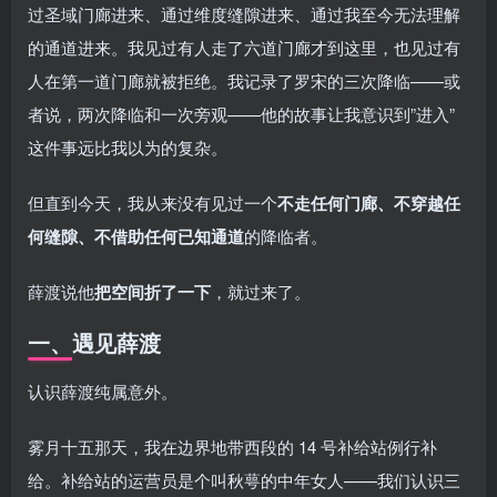
过圣域门廊进来、通过维度缝隙进来、通过我至今无法理解
的通道进来。我见过有人走了六道门廊才到这里，也见过有
人在第一道门廊就被拒绝。我记录了罗宋的三次降临——或
者说，两次降临和一次旁观——他的故事让我意识到”进入”
这件事远比我以为的复杂。
但直到今天，我从来没有见过一个
不走任何门廊、不穿越任
何缝隙、不借助任何已知通道
的降临者。
薛渡说他
把空间折了一下
，就过来了。
一、遇见薛渡
认识薛渡纯属意外。
雾月十五那天，我在边界地带西段的 14 号补给站例行补
给。补给站的运营员是个叫秋萼的中年女人——我们认识三