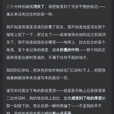
二十分钟后棱线
消失了
。墙壁恢复到了完全平整的状态——
像从来没有过任何折痕一样。
我不知道薛渡是否成功折叠了回去。我不知道他是否在那个
皱痕上捏了一下，穿过去了——或者皱痕在他到达之前就消
失了。我不知道他现在在哪里——地球上、拉古拉古的某个
角落、某个未记录的维度、或者
折叠的中间
——那个纸的正
面和背面合拢时形成的、不属于任何平面的地方。
我回到记录站，把灰色折纹外袍挂在门口的钉子上，把那张
镜像购物清单夹在速写本的最后一页。
速写本封面左下角的那道墨渍——就是那天晚上记录薛渡第
二次对话时，我的笔在纸上划过、忽然
感觉到了纸的厚度
的
那一刻留下的。笔尖在那一瞬间滑偏了——不是我的手不
稳，是纸的表面在那个瞬间
有一点不平
。