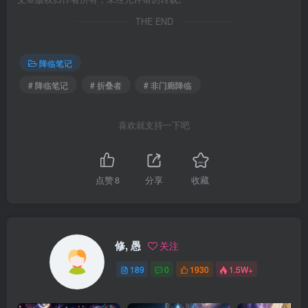
THE END
降临笔记
# 降临笔记
# 折叠者
# 非门廊降临
喜欢就支持一下吧
点赞
8
分享
收藏
修, 愚
关注
189
0
1930
1.5W+