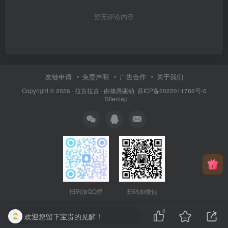
暂无评论内容
友链申请
免责声明
广告合作
关于我们
Copyright © 2026 ·
拉古拉古
· 由
修愚
驱动.
苏ICP备2022011786号-5
·
Sitemap
扫码加QQ群
扫码加微信
8
欢迎您留下宝贵的见解！