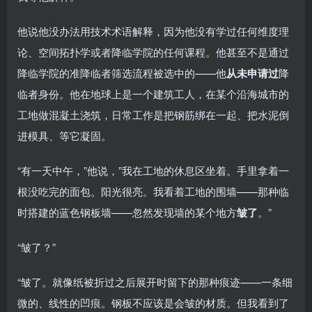
他说他没办法用技术术语解释，因为他没有学过任何维度理
论、空间拓扑学或者降临学院的任何课程。他甚至不是通过
降临学院的准降临者筛选流程被选中的——他
从未申请过
降
临者身份。他在地球上是一个建筑工人，在某个沿海城市的
工地做混凝土浇筑，日常工作是把钢筋绑在一起、把水泥倒
进模具、等它凝固。
“有一天中午，”他说，”我在工地的休息区坐着。手里拿着一
根没吃完的面包。阳光很亮。我看着工地的围墙——那种临
时搭建的蓝色钢板墙——忽然发现墙的某个地方
皱了
。”
“皱了？”
“皱了。就像纸被折过之后展开时留下的那种痕迹——一条细
微的、线性的凹痕。钢板不应该是会皱的材质。但我看到了