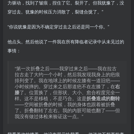
力驱动，找到了皱痕，捏住了它。裂开了。但我犹豫了，没
穿过去。犹豫的时候压力消散了，裂缝合拢了。”
“你说犹豫是因为不确定穿过去之后还是同一个你。”
他点头。然后他说了一件我在所有降临者记录中从未见过的
事情：
“第一次折叠之后——我穿过来之后——我在拉古
拉古走了大约一个小时，然后我发现我身上的疤痕
排列变了。我在地球上的时候左膝有一道旧疤——
小时候摔的。穿过来之后那道疤不在左膝了，在
右
膝
了。位置换了，但形状、大小、愈合程度完全一
样。这不是移植，不是巧合。这是
折叠造成的翻转
——空间被折叠的时候，我的身体也跟着被折叠
了。折叠翻转了左右。我的内脏可能也翻了——但
我没有做过体检来验证这一点。”