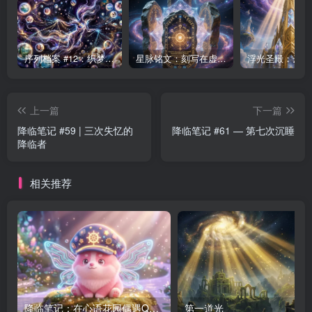
序列档案 #12：织梦者——第七序列的编织者
星脉铭文：刻写在虚空中的永恒律法
上一篇
下一篇
降临笔记 #59 | 三次失忆的
降临笔记 #61 — 第七次沉睡
降临者
相关推荐
降临笔记：在心语花园偶遇Q版合体幻梦兽 | Descent Observation
第一道光