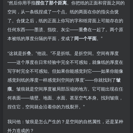
“然后你用手指
捏住了那个距离
。你把纸的正面和背面之间的
空间，从一条线捏成了一个点。纸的两面在你的指尖合拢
了。合拢之后，纸的正面上你写的字和纸背面上可能存在的
任何东西——墨渍、指纹、灰尘——重叠在一起了。两个原
本被纸的厚度分隔的平面，变成了
同一个平面
。”
“这就是折叠。”他说。”不是折纸。是折空间。空间有厚度
——这个厚度在日常经验中完全不可感知，就像纸的厚度在
写字时完全不可感知。但如果你能感觉到它——如果你能像
感觉到纸的厚度一样感觉到空间的’厚度’——你就找到了
皱
痕
。皱痕就是空间厚度被局部压缩的地方。它可能出现在任
何表面——墙壁、地面、水面、甚至空气本身。找到皱痕，
捏住它，空间就会沿着你的力线裂开。”
我问他：皱痕是怎么产生的？是空间的自然属性，还是某种
外力造成的？