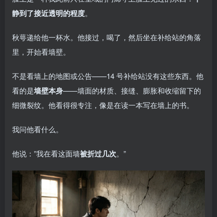
静到了接近透明的程度
。
秋萼递给他一杯水。他接过，喝了，然后坐在补给站的角落
里，开始看墙壁。
不是看墙上的地图或公告——14 号补给站没有这些东西。他
看的是
墙壁本身
——墙面的材质、接缝、膨胀和收缩留下的
细微裂纹。他看得很专注，像是在读一本写在墙上的书。
我问他看什么。
他说：”我在看这面墙
被折过几次
。”