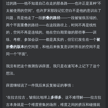
过的路——他不知道自己在走的那条路——也许正是某种”不
太被使用的空间”。也许罗宋那段记忆空白不是他的意识出了
问题，而是他走了一段
折叠的路径
——一段被皱痕压缩的、
两个平面重叠的路径——在这段路径上，时间不再是线性
的，空间不再是连续的。他在空白期里做的那些事——训
练、考察、参加会议——都是真实的，但它们发生在一个
被
折叠的版本
的空间里，和他后来恢复意识时所在的空间不是
同一个”平面”。
我没有把这个推测告诉薛渡。我只是在速写本上记下了这个
想法。
薛渡继续说了一件我后来反复验证的事情：
“在拉古拉古，皱痕比地球上
多得多
。这不难理解——拉古拉
古本身就是一个维度密集的场所，维度之间的挤压和碰撞就