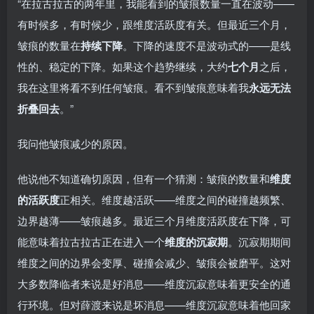
“在拉古拉古的两年里，我能看到的皱痕数量一直在波动——
有时候多，有时候少，跟维度活跃度有关。但最近三个月，
皱痕的数量在
持续下降
。下降的速度不是波动式的——是线
性的、稳定的下降。如果这个趋势继续，大约
七个月
之后，
我在这里将看不到任何皱痕。看不到皱痕意味着我
永远无法
折叠回去
。”
我问他皱痕减少的原因。
他说他不知道确切原因，但有一个猜测：皱痕的数量和
维度
的活跃度
正相关。维度越活跃——维度之间的碰撞越频繁、
边界越薄——皱痕越多。最近三个月维度活跃度在下降，可
能意味着拉古拉古正在进入一个
维度的沉寂期
。沉寂期期间
维度之间的边界会变厚、碰撞会减少、皱痕会被磨平。这对
大多数降临者来说是好消息——维度沉寂意味着更安全的通
行环境。但对薛渡来说是坏消息——维度沉寂意味着他回家