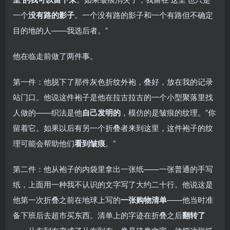
一个
没有路的影子
。一个没有路的影子和一个有路但不确定
目的地的人——我选后者。”
他在临走前做了两件事。
第一件：他脱下了那件灰色折纹外袍，叠好，放在我的记录
站门口。他说这件袍子是他在拉古拉古的一个小型聚落里找
人做的——织法是他
自己发明的
，模仿的是皱痕的纹理。”你
留着它。如果以后有另一个折叠者来到这里，这件袍子的纹
理可能会帮助他们
看到皱痕
。”
第二件：他从袍子的内袋里拿出一张纸——一张普通的手写
纸，上面用一种我不认识的文字写了大约二十行。他说这是
他第一次折叠之前在地球上写的
一张购物清单
——他当时准
备下班后去超市买东西。清单上的字迹在折叠之后
翻转了