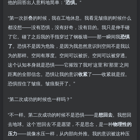
他的回答出人意料地简单：”
恐惧。
“
“第一次折叠的时候，我在工地休息。我看见皱痕的时候什么
都没想——没有恐惧，没有好奇，没有目的。我只是伸手碰
了它。碰了之后我的手指穿过了钢板墙——那一瞬间我
恐惧
了
。恐惧不是因为危险，是因为我忽然意识到空间不是我以
为的那样。空间有厚度。空间可以被折。空间可以被穿透。
这个认知本身就是恐惧——它摧毁了我对’这里’和’那里’之间
距离的全部信念。恐惧让我的意识
收紧
了——收紧就是捏。
恐惧捏住了皱痕。皱痕裂开了。”
“第二次成功的时候也一样吗？”
“不一样。第二次成功的时候不是恐惧——是
想回去
。我想回
去地球。这个’想回去’不是愿望，不是思念，是一种
物理性的
压力
——就像水压一样，从内部向外推。我的意识被这种压