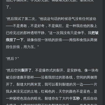
了。
“然后我试了第二次。”他说这句话的时候语气没有任何波动
——不是勇敢，不是好奇，不是疯狂。是一种我在他的脸上
已经见过的那种透明平静。”这一次我没有只是伸手。我
把皱
痕捏了一下
。就像你捏一张纸的折痕——拇指和食指从两侧
捏住折痕，用力压。”
“然后？”
“然后空间
裂开了
。不是爆炸式的裂开。是安静地、像一块布
被沿折缝撕开那样——沿着我捏过的那条线，空间的两侧滑
开了。裂缝大约两米宽，我可以看到裂缝的另一边——一片
我从来没见过的土地，红褐色的，天空的颜色不是蓝色，是
一种紫橙色混合的暗光。裂缝存在了大约
十五秒
，然后自动