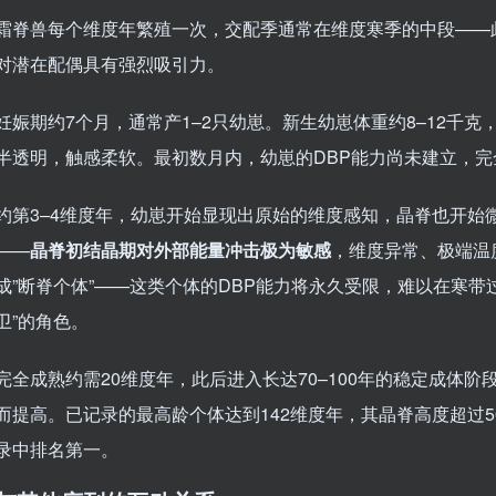
霜脊兽每个维度年繁殖一次，交配季通常在维度寒季的中段——
对潜在配偶具有强烈吸引力。
妊娠期约7个月，通常产1–2只幼崽。新生幼崽体重约8–12千
半透明，触感柔软。最初数月内，幼崽的DBP能力尚未建立，
约第3–4维度年，幼崽开始显现出原始的维度感知，晶脊也开始
——
晶脊初结晶期对外部能量冲击极为敏感
，维度异常、极端温
成”断脊个体”——这类个体的DBP能力将永久受限，难以在寒带
卫”的角色。
完全成熟约需20维度年，此后进入长达70–100年的稳定成体
而提高。已记录的最高龄个体达到142维度年，其晶脊高度超过
录中排名第一。