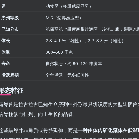
界
动物界（多维感应亚界）
序列等级
Ω-3（边界感应型）
已知分布
第四至第七维度寒带过渡区，冷流走廊，裂隙冰
体长
2.8–4.1 米（雄性），2.2–3.3 米（雌性）
体重
360–580 千克
寿命
自然状态下约 90–120 维度年
活跃周期
全年活跃，无冬眠习性
形态特征
霜脊兽是拉古拉古已知生命序列中外形最具辨识度的大型陆栖兽
沿脊柱纵向排列、向上生长的晶脊。
这些晶脊并非角质或骨骼延伸，而是
一种由体内矿化流体在低温