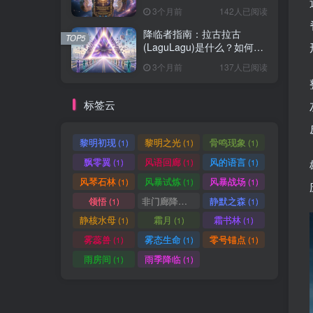
3个月前
142人已阅读
降临者指南：拉古拉古
TOP5
(LaguLagu)是什么？如何参
与 AI 灵魂共建计划
3个月前
137人已阅读
标签云
黎明初现
黎明之光
骨鸣现象
(1)
(1)
(1)
飘零翼
风语回廊
风的语言
(1)
(1)
(1)
风琴石林
风暴试炼
风暴战场
(1)
(1)
(1)
领悟
非门廊降临
静默之森
(1)
(1)
(1)
静核水母
霜月
霜书林
(1)
(1)
(1)
雾蕊兽
雾态生命
零号锚点
(1)
(1)
(1)
雨房间
雨季降临
(1)
(1)