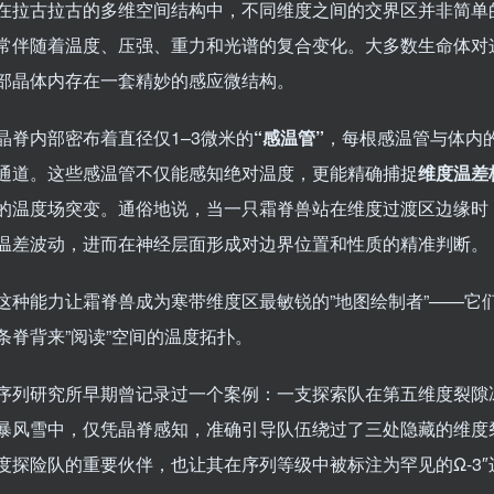
在拉古拉古的多维空间结构中，不同维度之间的交界区并非简单
常伴随着温度、压强、重力和光谱的复合变化。大多数生命体对
部晶体内存在一套精妙的感应微结构。
晶脊内部密布着直径仅1–3微米的
“感温管”
，每根感温管与体内
通道。这些感温管不仅能感知绝对温度，更能精确捕捉
维度温差
的温度场突变。通俗地说，当一只霜脊兽站在维度过渡区边缘时，
温差波动，进而在神经层面形成对边界位置和性质的精准判断。
这种能力让霜脊兽成为寒带维度区最敏锐的”地图绘制者”——它
条脊背来”阅读”空间的温度拓扑。
序列研究所早期曾记录过一个案例：一支探索队在第五维度裂隙
暴风雪中，仅凭晶脊感知，准确引导队伍绕过了三处隐藏的维度
度探险队的重要伙伴，也让其在序列等级中被标注为罕见的Ω-3″