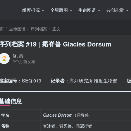
维度根源
全境版图
生命图谱
共创能量
页
生命图谱
序列档案
正文
序列档案 #19 | 霜脊兽 Glacies Dorsum
修, 愚
2个月前发布
档案编号：
SEQ-019
记录者：
序列研究所 维度生物部
基础信息
学名
Glacies Dorsum
（霜脊兽）
俗称
脊冰者、背刃兽、霜冠行者