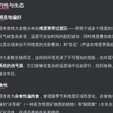
习性与生态
栖息地偏好
霜脊兽绝大多数分布在
维度寒带过渡区
——即两个或多个维度的
区气候复杂多变，温度可在短时间内剧烈波动，同时维度叠加效应
位置出现来自不同维度的光影叠加）和”音迟”（声波在维度界面
对大多数生物而言，这样的环境充满了不可预知的危险，但对霜
系统的信号源
。它们能够在复杂的温度场中自如穿行，找到食物
量异常区。
食性
霜脊兽为
杂食性偏肉食
，食谱随季节和维度区域而变化。在食物
缘的”冰苔藓”（一种富含维度矿物质的植物）和”裂隙菌”（生
矿化流体，促进晶脊的生长和维护。