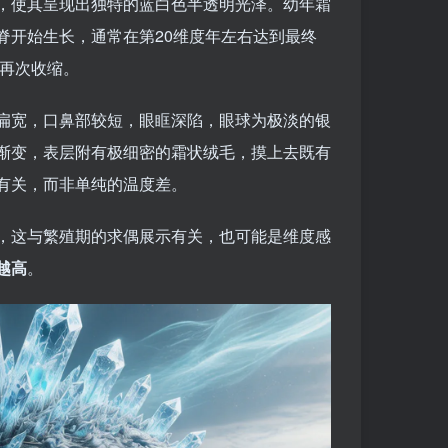
，使其呈现出独特的蓝白色半透明光泽。幼年霜
脊开始生长，通常在第20维度年左右达到最终
端再次收缩。
扁宽，口鼻部较短，眼眶深陷，眼球为极淡的银
渐变，表层附有极细密的霜状绒毛，摸上去既有
有关，而非单纯的温度差。
，这与繁殖期的求偶展示有关，也可能是维度感
越高
。