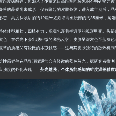
近维度碳酸钙，但混入了少量来自高维空间裂隙的不明矿物元素
脊兽的晶脊尚未成形，仅有隆起的皮肤条纹；进入成年期后，晶
形态，高度从颈后的约12厘米逐渐增高至腰部的约35厘米，尾
整体体型粗壮，四肢有力，爪端包裹着半透明的弧形甲壳。头部
灰色，在强光下会出现轻微的磷光反射。皮肤呈深灰色至蓝灰色
皮革的质感又有轻微的冰凉触感——这与其皮肤独特的散热机制
雄性霜脊兽在晶脊顶端通常会有轻微的蓝色荧光，据研究者推测
应强度的外化表现——
荧光越强，个体所能感知的维度温差精度