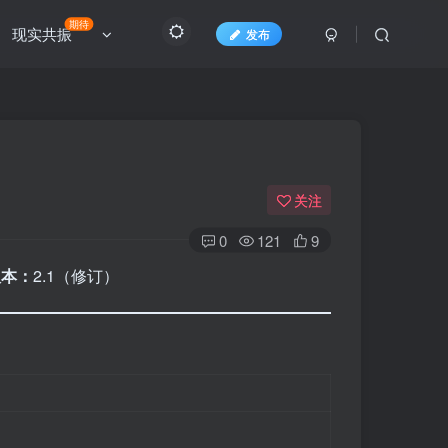
期待
现实共振
发布
关注
0
121
9
版本：
2.1（修订）