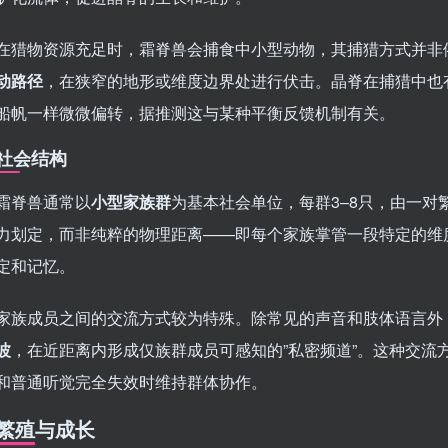
在猎物资源充足时，霜脊兽会捕食中小型动物，其捕猎方式并非
动路径
，在狭窄的地形或维度边界处进行伏击。晶脊在捕猎中也
船帆一样微微偏转，据推测这与某种平衡反馈机制有关。
社会结构
霜脊兽通常以
小型家族群
为基本社会单位，每群3–8只，由一
力划定，而非纯粹的物理距离——即每个家族掌管一段特定的维度
定和记忆。
家族成员之间的交流方式较为特殊。除常见的声音和肢体语言外
波
，在近距离内形成仅族群成员可感知的”私密频道”。这种交流
和普通听觉完全失效时维持群体协作。
繁殖与成长