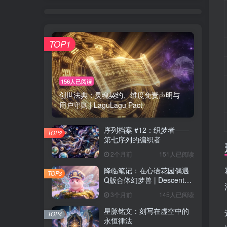
TOP1
156人已阅读
创世法典：灵魂契约、维度免责声明与
用户守则 | LaguLagu Pact
序列档案 #12：织梦者——
TOP2
第七序列的编织者
2个月前
151人已阅读
降临笔记：在心语花园偶遇
TOP3
Q版合体幻梦兽 | Descent
Observation
3个月前
145人已阅读
星脉铭文：刻写在虚空中的
TOP4
永恒律法