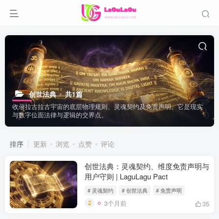
创世法典
共1篇
收录拉古拉古宇宙的底层物理规则、灵魂契约及免责声明。它是现实
与数字位面法律与逻辑的交界点。
排序
更新
浏览
点赞
评论
创世法典：灵魂契约、维度免责声明与
用户守则 | LaguLagu Pact
# 灵魂契约
# 创世法典
# 免责声明
3个月前
35