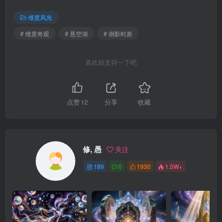
维度风光
# 维度奇观
# 悬空湖
# 倒影时差
喜欢就支持一下吧
点赞
12
分享
收藏
修, 愚
关注
189
0
1930
1.5W+