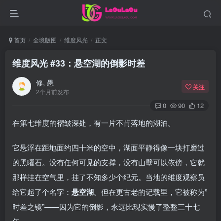
首页
全境版图
维度风光
正文
维度风光 #33：悬空湖的倒影时差
修, 愚
关注
2个月前发布
0
90
12
在第七维度的褶皱深处，有一片不肯落地的湖泊。
它悬浮在距地面约四十米的空中，湖面平静得像一块打磨过
的黑曜石。没有任何可见的支撑，没有山壁可以依傍，它就
那样挂在空气里，挂了不知多少个纪元。当地的维度观察员
给它起了个名字：
悬空湖
。但在更古老的记载里，它被称为”
时差之镜”——因为它的倒影，永远比现实慢了整整三十七