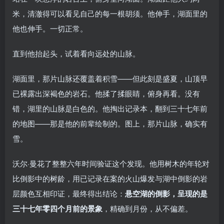
米，清澈得可以看见自己的每一根胡须。他伸手，湖面里的
他也伸手。一切正常。
直到他抬起头，试着看向远处的山脉。
湖面里，那片山脉还覆盖着积雪——但此刻是盛夏，山顶早
已裸露出深褐色的岩石。他揉了揉眼睛，俯身再看。没有
错，湖里的山脉是白色的。他掏出记录本，翻到三十七年前
的地图——那是他的前辈绘制的。图上，那片山脉，确实有
雪。
沃尔·曼花了整整六年时间验证这个发现。他用树木的年轮对
比倒影中的树龄，用已记录在案的火山爆发与湖中倒影的岩
层颜色互相印证，最终得出结论：
悬空湖的倒影，呈现的是
三十七年零四个月前的景象
，精确到月份，从不偏差。