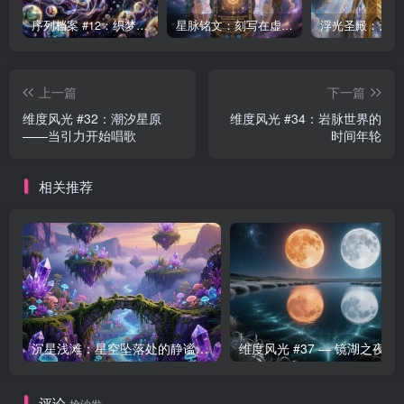
序列档案 #12：织梦者——第七序列的编织者
星脉铭文：刻写在虚空中的永恒律法
上一篇
下一篇
维度风光 #32：潮汐星原
维度风光 #34：岩脉世界的
——当引力开始唱歌
时间年轮
相关推荐
沉星浅滩：星空坠落处的静谧海域
维度风光 #37 — 
评论
抢沙发