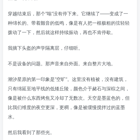
穿越结束后，那个”嗡”没有停下来。它继续了——变成了一
种绵长的、带着颤音的低鸣，像是有人把一根极粗的弦轻轻
拨动了一下，然后就这样持续振动，再也不肯停歇。
我摘下头盔的声学隔离层，仔细听。
不是设备的问题。那声音来自外面。来自整片大地。
潮汐星原的第一印象是”空旷”。这里没有植被，没有建筑，
只有绵延至地平线的低矮丘陵，颜色介于赭石与深棕之间，
像是被什么东西烤焦又冷却了无数次。天空是墨蓝色的，但
比我们维度的夜空更深，更稠，像是被缓慢搅拌过的蓝墨
水。
然后我看到了那些光。