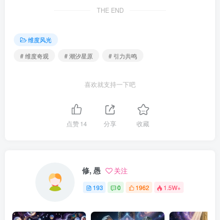
THE END
维度风光
# 维度奇观
# 潮汐星原
# 引力共鸣
喜欢就支持一下吧
点赞
14
分享
收藏
修, 愚
关注
193
0
1962
1.5W+