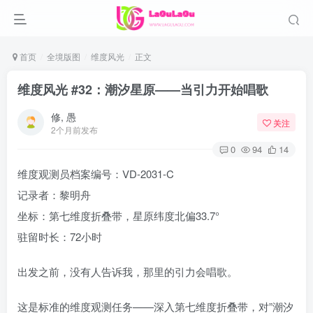
首页
全境版图
维度风光
正文
维度风光 #32：潮汐星原——当引力开始唱歌
修, 愚
关注
2个月前发布
0
94
14
维度观测员档案编号：VD-2031-C
记录者：黎明舟
坐标：第七维度折叠带，星原纬度北偏33.7°
驻留时长：72小时
出发之前，没有人告诉我，那里的引力会唱歌。
这是标准的维度观测任务——深入第七维度折叠带，对”潮汐