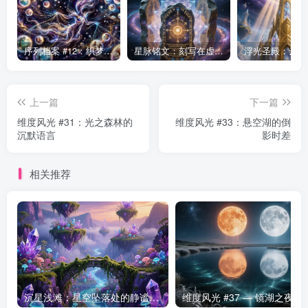
序列档案 #12：织梦者——第七序列的编织者
星脉铭文：刻写在虚空中的永恒律法
上一篇
下一篇
维度风光 #31：光之森林的
维度风光 #33：悬空湖的倒
沉默语言
影时差
相关推荐
沉星浅滩：星空坠落处的静谧海域
维度风光 #37 — 