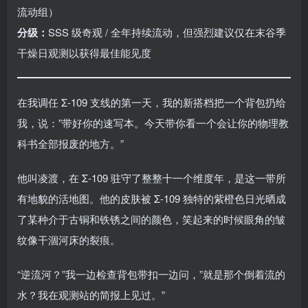
流动组）
分级：
SSS 级奇观 / 全年持续流动，但强烈建议仅在末谷季
干燥日观测以获得最佳能见度
在我调任 Σ-109 支线的第一天，我的新搭档把一个背包扔给
我，说：”带好你的速写本。今天带你看一个会让你的物理教
科书全部报废的地方。”
他叫凌渡，在 Σ-109 驻守了整整十一个维度年，是这一带所
有地貌的活地图。他的皮肤被 Σ-109 独特的紫橙色日光晒成
了某种介于古铜和铁锈之间的颜色，笑起来的时候眼角的皱
纹像干涸河床的裂痕。
“逆流河？”我一边检查背包带扣一边问，”就是那个倒着流的
水？我在观测站的简报上见过。”