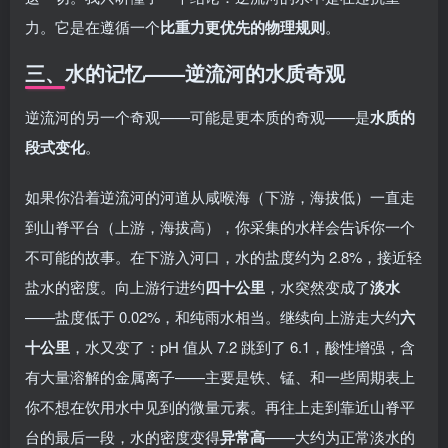
力。它是在遵循一个
比重力更优先的物理规则
。
三、水的记忆——逆流河的水质奇观
逆流河的另一个奇观——可能是更本质的奇观——是
水质的
段式变化
。
如果你沿着逆流河的河道从咸喉海（下游，海拔低）一直走
到山脊平台（上游，海拔高），你采集的水样会告诉你一个
不可能的故事。在下游入河口，水的盐度约为 2.8%，接近轻
盐水的密度。向上游行进约
四十公里
，水突然变成了
淡水
——盐度低于 0.02%，和纯雨水相当。继续向上游走大约
六
十公里
，水又变了：pH 值从 7.2 跳到了 6.1，酸性增强，含
有大量溶解的金属离子——主要是铁、锰、和一些周期表上
你不想在饮用水中见到的微量元素。再往上走到靠近山脊平
台的最后一段，水的密度变得
异常高
——大约为正常淡水的