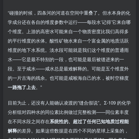
“碰撞的时候，四条河的河道在空间中重叠了。但水本身的化
学成分还在各自的维度参数中运行——每段水’记得’它来自哪
个维度。上游的高密水可能来自一个物质密度比我们高得多
的平行维度的水体。酸性矿物水来自一个富金属的地质活跃
维度的地下水系统。淡水段可能就是我们这个维度的普通雨
水——它是最不特别的一段，也可能是最后被缝进来的一
段。至于咸水——咸水总是最难解释的。可能是五个维度外
的一片古海的残余。也可能是咸喉海自己的水，被时空梯度
一路拖了上去
。”
目前为止，还没有人能确认凌渡的”缝合假说”。Σ-109 的化学
分析组对四种水的同位素比例做过完整检测——同位素丰度
在不同水段之间存在
系统性的、超过了任何已知地质过程能
解释
的差异。如果这些数据是在四个不同的星球上采集的，