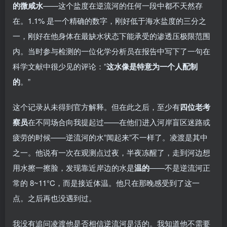
的微咸水
——这个盐度在逆流河的任何一段中都不天然存
在。1.1% 是一个精确的数字，刚好低于海水盐度的三分之
一，刚好在他身体在最缺水状态下能承受的渗透压极限范围
内。当时参与检测的一位化学分析员在报告中写下了一句在
科学文献中很少见的评论：”
这水像是特意为一个人配制
的
。”
这个记录从未得到官方解释。但在此之后，至少有
四位老考
察员
在不同场合向我提起过——在他们进入河岸盲区迷路或
疲劳的时候——逆流河的水”闻起来”不一样了。凌渡是其中
之一。他说有一次在观测点过夜，半夜冻醒了，走到河边想
用水擦一擦脸，发现靠近岸边的水是
温的
——不是逆流河正
常的 8~11°C，而是接近体温。他只在那晚感受到了这一
点。之后再也没遇到过。
我没有追问凌渡他是否相信逆流河是活的。我知道他不需要