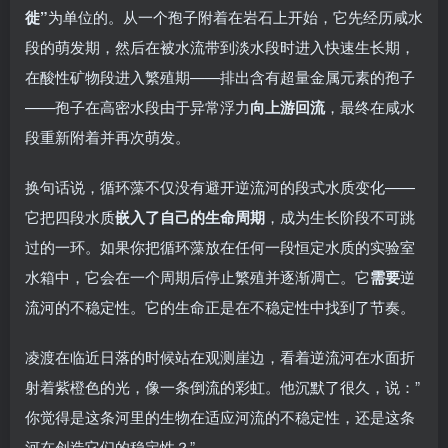
徙”
为单位的。从一个孢子附着在岩石上开始，它先经历咸水
段的萌发期，然后在被水流带到淡水段时进入快速生长期，
在酸性矿物段进入繁殖期——排出含有超量金属元素的孢子
——孢子在高密水段由于异常浮力
向上游回流
，最终在咸水
段重新附着并再次萌发。
换句话说，循环藻不仅没有避开逆流河的段式水质变化——
它把四段水质
嵌入了自己的生命周期
，成为生长阶段不可跳
过的一环。如果你把循环藻放在任何一段恒定水质的实验室
水箱中，它会在一个周期后停止繁殖并逐渐凋亡。它
需要
逆
流河的不稳定性。它的生命正是在不稳定性中找到了节奏。
凌渡在临近日落的时候站在观测崖边，看着逆流河在水面折
射着紫橙色的光，像一条倒流的彩虹。他沉默了很久，说：”
你觉得是这条河里的生物在适应河流的不稳定性，还是这条
河在创造它们的稳定性？”