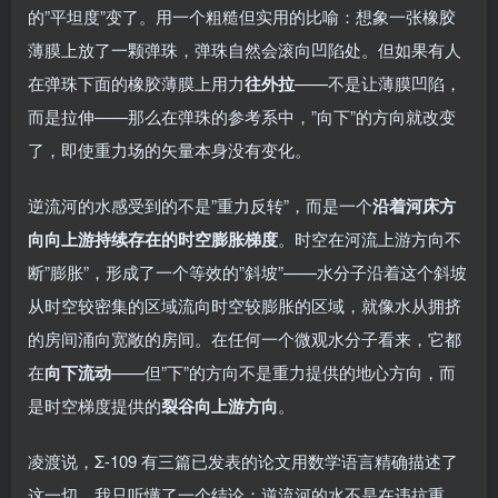
的”平坦度”变了。用一个粗糙但实用的比喻：想象一张橡胶
薄膜上放了一颗弹珠，弹珠自然会滚向凹陷处。但如果有人
在弹珠下面的橡胶薄膜上用力
往外拉
——不是让薄膜凹陷，
而是拉伸——那么在弹珠的参考系中，”向下”的方向就改变
了，即使重力场的矢量本身没有变化。
逆流河的水感受到的不是”重力反转”，而是一个
沿着河床方
向向上游持续存在的时空膨胀梯度
。时空在河流上游方向不
断”膨胀”，形成了一个等效的”斜坡”——水分子沿着这个斜坡
从时空较密集的区域流向时空较膨胀的区域，就像水从拥挤
的房间涌向宽敞的房间。在任何一个微观水分子看来，它都
在
向下流动
——但”下”的方向不是重力提供的地心方向，而
是时空梯度提供的
裂谷向上游方向
。
凌渡说，Σ-109 有三篇已发表的论文用数学语言精确描述了
这一切。我只听懂了一个结论：逆流河的水不是在违抗重