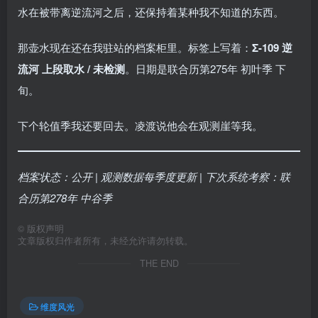
水在被带离逆流河之后，还保持着某种我不知道的东西。
那壶水现在还在我驻站的档案柜里。标签上写着：
Σ-109 逆
流河 上段取水 / 未检测
。日期是联合历第275年 初叶季 下
旬。
下个轮值季我还要回去。凌渡说他会在观测崖等我。
档案状态：公开 | 观测数据每季度更新 | 下次系统考察：联
合历第278年 中谷季
©
版权声明
文章版权归作者所有，未经允许请勿转载。
THE END
维度风光