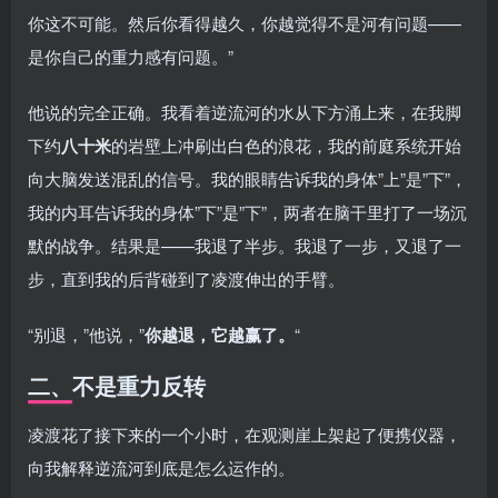
你这不可能。然后你看得越久，你越觉得不是河有问题——
是你自己的重力感有问题。”
他说的完全正确。我看着逆流河的水从下方涌上来，在我脚
下约
八十米
的岩壁上冲刷出白色的浪花，我的前庭系统开始
向大脑发送混乱的信号。我的眼睛告诉我的身体”上”是”下”，
我的内耳告诉我的身体”下”是”下”，两者在脑干里打了一场沉
默的战争。结果是——我退了半步。我退了一步，又退了一
步，直到我的后背碰到了凌渡伸出的手臂。
“别退，”他说，”
你越退，它越赢了。
“
二、不是重力反转
凌渡花了接下来的一个小时，在观测崖上架起了便携仪器，
向我解释逆流河到底是怎么运作的。