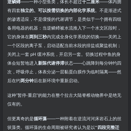
逆鳞鳟
——一种小型鱼类，体长不超过
十二厘米
——体内拥
有四套
独立的、可以按需切换的内部化学系统
。不是渐进式
的渗透适应，不是缓慢的代谢调节，是类似于一个拥有四组
备用电器的机器：当逆鳞鳟被水流推入下一个水文区段时，
它的身体在
两到三秒
内完成全身化学系统的切换——关闭上
一个区段的离子泵，启动适配当前水段的排盐或聚盐机制；
关闭上一套 pH 缓冲系统，开启另一套。切换过程中鱼的身
体会短暂地进入
新陈代谢停滞
状态——心跳降到每分钟约四
次，呼吸停止，体表分泌一层黏蛋白膜作为临时隔离——然
后在约
两分钟
后在新环境中重新启动。
这种”暂停-重启”的能力在整个拉古大陆脊椎动物界中是绝无
仅有的。
但更离奇的是
循环藻
——一种附着在逆流河河床岩石上的丝
状藻类。循环藻的生命周期被研究者认为是以
“四段完整迁