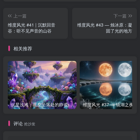
上一篇
下一篇
维度风光 #41 | 沉默回音
维度风光 #43 — 烛冰原：凝
谷：听不见声音的山谷
固了光的地方
相关推荐
沉星浅滩：星空坠落处的静谧海域
维度风光 #37 — 
评论
抢沙发