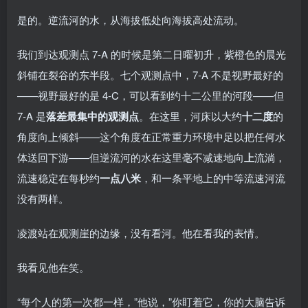
是的。逆流河的水，从海拔低处向海拔高处流动。
我们到达观测点 7-A 的时候是第二日曜初升，紫橙色的晨光
斜铺在裂谷的东半段。七个观测点中，7-A 不是视野最好的
——视野最好的是 4-C，可以看到约十二公里的河段——但
7-A 是
落差最集中的观测点
。在这里，河床以大约
十二度
的
角度向上倾斜——这个角度在正常重力环境中足以把任何水
体送回下游——但逆流河的水在这里毫不减速地向
上
流淌，
流速稳定在每秒约
一点八米
，和一条平地上的中等流速河流
没有两样。
凌渡站在观测崖的边缘，没有看河。他在看我的表情。
我看见他在笑。
“每个人的第一次都一样，”他说，”你盯着它，你的大脑告诉