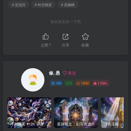
# 逆流河
# 时空梯度
# 逆鳞鳟
喜欢就支持一下吧
点赞
7
分享
收藏
修, 愚
关注
189
0
1930
1.5W+
序列档案 #12：织梦者——第七序列的编织者
星脉铭文：刻写在虚空中的永恒律法