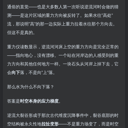
通俗的直觉——也是大多数人第一次听说逆流河时会做的猜
测——是这片区域的重力方向被反转了。如果水往”高处”
流，那说明”高”的那一边实际上重力拉着水往那个方向去。
但这不是真的。
重力仪读数显示，逆流河河床上空的重力方向是完全正常的
——指向地心，没有漂移。一个站在河岸边的人感受到的重
力方向和其他任何地方一样。一块石头从河岸上掉下去，它
会
向下
落，不是向”上”落。
那么水为什么不向下落？
答案是
时空本身的应力梯度
。
逆流大裂谷形成于那次古代维度沉降事件中，裂谷底部的时
空结构被永久性地
拉扯变形
——不是重力场变了，而是时空