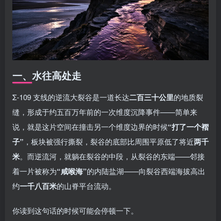
一、水往高处走
Σ-109 支线的逆流大裂谷是一道长达
二百三十公里
的地质裂
缝，形成于约五百万年前的一次维度沉降事件——简单来
说，就是这片空间在撞击另一个维度边界的时候
“打了一个褶
子”
，板块被强行撕裂，裂谷的底部比周围平原低了将近
两千
米
。而逆流河，就躺在裂谷的中段，从裂谷的东端——邻接
着一片被称为
“咸喉海”
的内陆盐湖——向裂谷西端海拔高出
约
一千八百米
的山脊平台流动。
你读到这句话的时候可能会停顿一下。