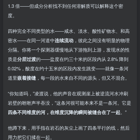
1.3 倍——但成分分析找不到任何溶解质可以解释这个密
度。
四种完全不同类型的水——咸水、淡水、酸性矿物水、和高
密水——在同一河道中
连续流动
，彼此之间没有明显的物理
分隔。你将一个探测器缓慢地从下游拖到上游，发现水的性
质是
分层过渡
的——盐度在约三十米的区段内从 2.8% 降到
0.02%，酸度在约十五米的区段内发生跳变——就像一条河
道里
嵌着接缝
，每一段的水来自不同的源头，但又不混合。
“你知道吗，”凌渡说，他的声音在观测崖上被逆流河水冲刷
岩壁的咝咝声半吞没，”这条河很可能本来不是一条河。它是
四条不同维度的河，在维度沉降的瞬间被缝合在了一起
。”
他蹲下来，用手指在岩石的灰尘上画了四条平行的线，然后
用力把它们揉在一起。