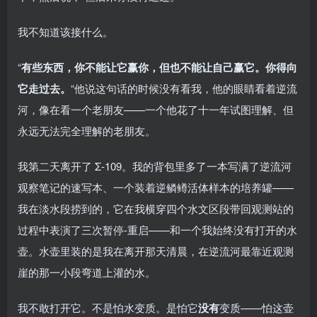
我不知道该接什么。
“
有些东西，你不能让它赢你，但也不能让自己赢它。你得向
它走过去。
“他说这句话的时候没有看我，他的眼睛看着逆流
河，像在看一个老朋友——一个他花了十一年试图理解、但
永远无法完全理解的老朋友。
我第二天离开了 Σ-109。我的背包里多了一本写满了逆流河
观察笔记的速写本、一个装着逆鳞鳟活体样本的培养罐——
我在淡水段捞到的，它在我横穿四个水文区段带回观测站的
过程中表演了三次暂停-重启——和一个我始终没有打开的水
壶。水壶里装的是我在离开那天清晨，在逆流河最靠近观测
崖的那一小段弯道上灌的水。
我不敢打开它。不是怕水变质。是怕它
没有
变质——怕这壶