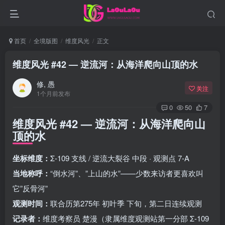
首页
全境版图
维度风光
正文
维度风光 #42 — 逆流河：从海洋爬向山顶的水
修, 愚
关注
1个月前发布
0
50
7
维度风光 #42 — 逆流河：从海洋爬向山
顶的水
坐标维度：
Σ-109 支线 / 逆流大裂谷 中段 · 观测点 7-A
当地称呼：
“倒水河”、”上山的水”——少数来访者更喜欢叫
它”反骨河”
观测时间：
联合历第275年 初叶季 下旬，第二日连续观测
记录者：
维度考察员 楚漫（隶属维度观测站第一分部 Σ-109