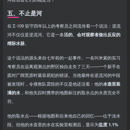
五、不止是河
在 Σ-109 驻守四年以上的考察员之间流传着一个说法：逆流
河不仅仅是逆流河。它是一条
活的、会对观察者做出反应的
维际水脉
。
这个说法的源头来自七年前的一起事件。一名叫米索的实习
考察员在远离观测点的野区独自走失了三天——一个新手在
面对广阔荒原时最容易犯的错误。当他最终在逆流河的中段
被发现时，令搜救队震惊的不仅是他还活着：他的
水壶里装
满的水
，和他失踪时携带的地图标注的取水点的水质完全不
符。
他的取水点——根据地图和后来他自己的回忆——位于淡水
段。但他的水壶里的水在实验室检测后，显示为
盐度 1.1%