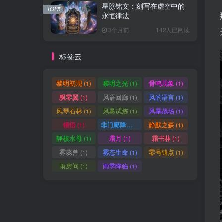
星脉铭文：刻写在虚空中的
TOP5
永恒律法
3个月前
142人已阅读
标签云
黎明初现
黎明之光
骨鸣现象
(1)
(1)
(1)
飘零翼
风语回廊
风的语言
(1)
(1)
(1)
风琴石林
风暴试炼
风暴战场
(1)
(1)
(1)
领悟
非门廊降临
静默之森
(1)
(1)
(1)
静核水母
霜月
霜书林
(1)
(1)
(1)
雾蕊兽
雾态生命
零号锚点
(1)
(1)
(1)
雨房间
雨季降临
(1)
(1)