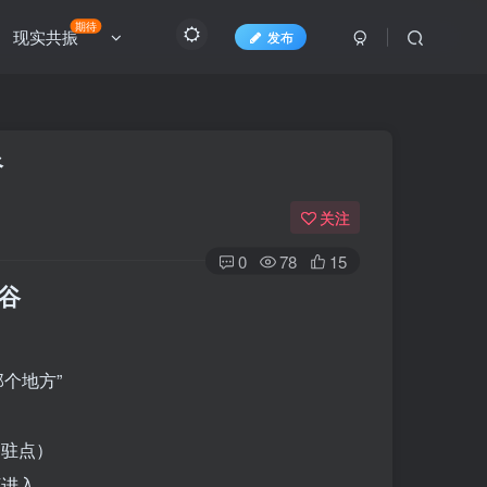
期待
现实共振
发布
谷
关注
0
78
15
山谷
那个地方”
期驻点）
下进入