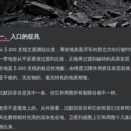
一、入口的征兆
从 Σ-203 支线主观测站出发，乘坐地表悬浮车向西北方向行驶约
一带地形从平原逐渐过渡到丘陵，丘陵再过渡到破碎的高原岩层
谷地是 Σ-203 支线的标志性地貌，由维度沉降作用挤压表层
是干燥的、无生物的、毫无特色的地质褶皱。
沉默回音谷是其中一条。但它和周围所有裂隙谷都不一样。
差异不是视觉上的。从外面看，沉默回音谷和它的邻居们没有明
风化磨得相对光滑的深灰色谷地。卫星扫描图上它和周围十几条
挑出来。