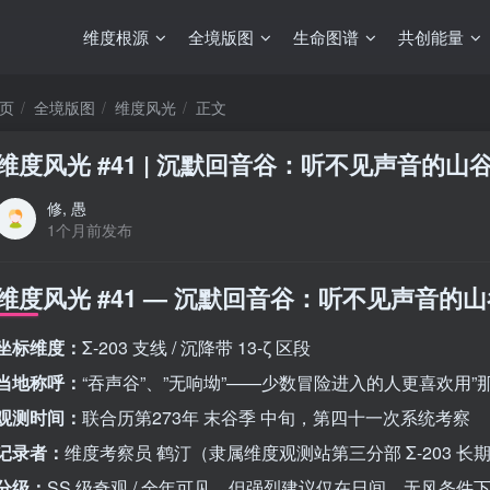
维度根源
全境版图
生命图谱
共创能量
页
全境版图
维度风光
正文
维度风光 #41 | 沉默回音谷：听不见声音的山
修, 愚
1个月前发布
维度风光 #41 — 沉默回音谷：听不见声音的
坐标维度：
Σ-203 支线 / 沉降带 13-ζ 区段
当地称呼：
“吞声谷”、”无响坳”——少数冒险进入的人更喜欢用”
观测时间：
联合历第273年 末谷季 中旬，第四十一次系统考察
记录者：
维度考察员 鹤汀（隶属维度观测站第三分部 Σ-203 长
分级：
SS 级奇观 / 全年可见，但强烈建议仅在日间、无风条件