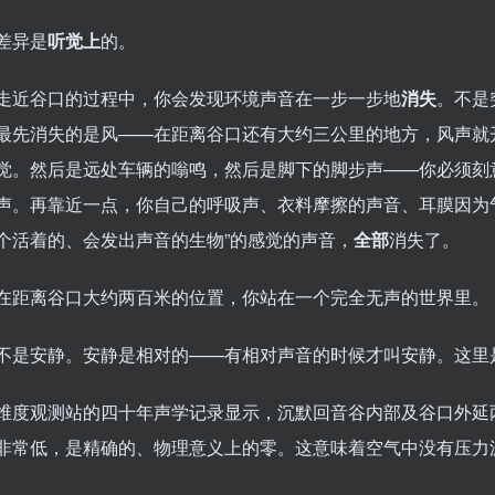
差异是
听觉上
的。
走近谷口的过程中，你会发现环境声音在一步一步地
消失
。不是
最先消失的是风——在距离谷口还有大约三公里的地方，风声就
觉。然后是远处车辆的嗡鸣，然后是脚下的脚步声——你必须刻意
声。再靠近一点，你自己的呼吸声、衣料摩擦的声音、耳膜因为
个活着的、会发出声音的生物”的感觉的声音，
全部
消失了。
在距离谷口大约两百米的位置，你站在一个完全无声的世界里。
不是安静。安静是相对的——有相对声音的时候才叫安静。这里
维度观测站的四十年声学记录显示，沉默回音谷内部及谷口外延
非常低，是精确的、物理意义上的零。这意味着空气中没有压力