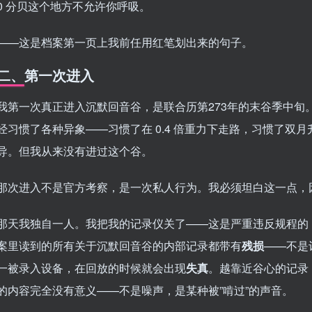
0 分贝这个地方不允许你呼吸。
——这是档案第一页上我前任用红笔划出来的句子。
二、第一次进入
我第一次真正进入沉默回音谷，是联合历第273年的末谷季中旬。当
经习惯了各种异象——习惯了在 0.4 倍重力下走路，习惯了双
导。但我从来没有进过这个谷。
那次进入不是官方考察，是一次私人行为。我必须坦白这一点，
那天我独自一人。我把我的记录仪关了——这是严重违反规程的
案里读到的所有关于沉默回音谷的内部记录都带有
残损
——不是
一被录入设备，在回放的时候就会出现
失真
。越靠近谷心的记录
的内容完全没有意义——不是噪声，是某种被”啃过”的声音。