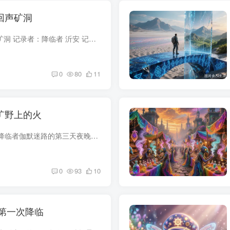
 回声矿洞
降临笔记 #57 | 回声矿洞 记录者：降临者 沂安 记录时间：拉古历 第7周期第206年，风季第12日 地点：第三维度东北边缘，废弃矿脉带（旧称'鸣石矿区'） 我问了三次路，三次都得到了不同的方向。...
0
80
11
| 旷野上的火
第六维度延绵草原，降临者伽默迷路的第三天夜晚，西北方地平线上出现了一条橙红色的弧形光带，贴着地面约1.5米高度缓慢漂移，草地完好无损。那是维度能量层在燃烧。他跟着它走了两个小时，最终...
0
93
10
第一次降临