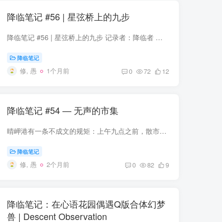
降临笔记 #56 | 星弦桥上的九步
降临笔记 #56 | 星弦桥上的九步 记录者：降临者 织远 记录时间：拉古历 第7周期第204年，霜季第3日 地点：第四维度与第五维度交界处，星弦桥遗迹区 我是为了一块石头去的。 更准确地说，我是为...
降临笔记
修, 愚
1个月前
0
72
12
降临笔记 #54 — 无声的市集
晴岬港有一条不成文的规矩：上午九点之前，散市区禁止使用声音。两百年前，多物种聚集的交易需求催生了这个传统；两百年后，它已经成为一种礼仪。在那两个小时里，人们用手势、气味瓶子和颜色旗...
降临笔记
修, 愚
2个月前
0
82
9
降临笔记：在心语花园偶遇Q版合体幻梦
兽 | Descent Observation