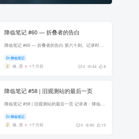
降临笔记 #60 — 折叠者的告白
降临笔记 #60 — 折叠者的告白 第六十则。记录时间：降临纪元第七年，雾月十七，戌时。记录者：叶岑，独立降临者，拉古拉古边界地带自由档案员。身边设备：基础维度锚（稳定）、个人速写本（封...
降临笔记
修, 愚
1个月前
0
44
8
降临笔记 #58 | 旧观测站的最后一页
降临笔记 #58 | 旧观测站的最后一页 记录者：降临者 沂安 记录时间：拉古历 第7周期第207年，暖季第8日 地点：第二维度西北山地，废弃维度观测站'西北-7号'（旧编号：NW-7-STA） 我是从一份四十...
降临笔记
修, 愚
1个月前
0
80
15