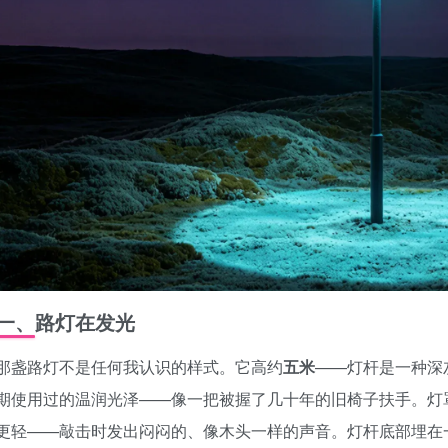
一、路灯在发光
那盏路灯不是任何我认识的样式。它高约
五米
——灯杆是一种深
期使用过的温润光泽——像一把被握了几十年的旧椅子扶手。灯
更轻——敲击时发出闷闷的、像木头一样的声音。灯杆底部埋在