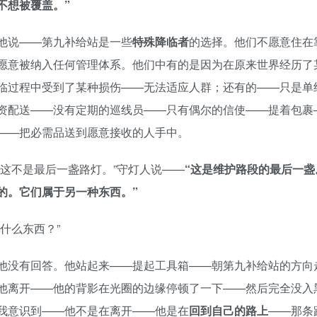
不想被覆盖。”
他说——第九补给站是一些
特殊降临者
的选择。他们不愿意住在
愿意被纳入任何管理体系。他们中有的是因为在原来世界经历了
临过程中受到了某种损伤——无法适应人群；还有的——只是单
资配送——没有定期的巡线员——只有偶尔的信使——提着包裹
——把必需品送到愿意接收的人手中。
“这不是最后一盏路灯。”守灯人说——
“这是维护路段的最后一
的。它们属于另一种东西。”
“什么东西？”
他没有回答。他站起来——提起工具箱——朝第九补给站的方向
他离开——他的背影在光圈的边缘停顿了一下——然后完全没入
我意识到——他不是在离开——他是在
回到自己的路上
——那条