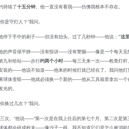
约持续了
十五分钟
。他一直没有看我——仿佛我根本不存在。
“你是守灯人？”我问。
他停下手中的刷子——但没有抬头。过了几秒钟——他说：
“这
他的声音很平静——没有惊讶——没有警惕——像是一个每天见
第九补给站——步行
约两个小时
——每三天来一次——检查灯杆
安装的——他说不知道——他来的时候灯就已经在了。我问他灯
果球体变暗——他就必须换一个新的——他从工具箱里拿出一个
发光的。
“你换过几次？”我问。
“三次。”他说——”第一次是在我上任后的第七个月。第二次是
球体都会碎成粉末——像沙子一样。我不知道它们是怎么被消耗