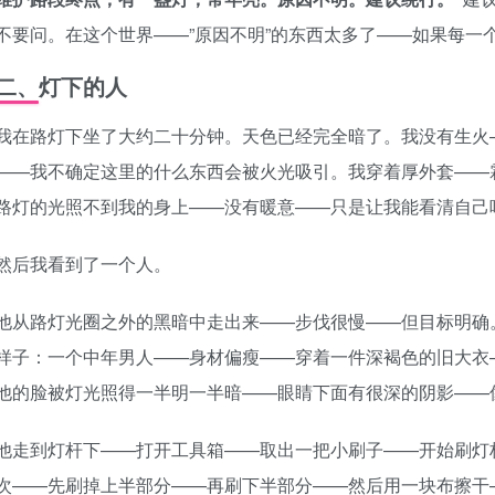
不要问。在这个世界——”原因不明”的东西太多了——如果每一
二、灯下的人
我在路灯下坐了大约二十分钟。天色已经完全暗了。我没有生火
——我不确定这里的什么东西会被火光吸引。我穿着厚外套——
路灯的光照不到我的身上——没有暖意——只是让我能看清自己
然后我看到了一个人。
他从路灯光圈之外的黑暗中走出来——步伐很慢——但目标明确
样子：一个中年男人——身材偏瘦——穿着一件深褐色的旧大衣
他的脸被灯光照得一半明一半暗——眼睛下面有很深的阴影——
他走到灯杆下——打开工具箱——取出一把小刷子——开始刷灯
次——先刷掉上半部分——再刷下半部分——然后用一块布擦干