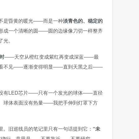
不是昏黄的暖光——而是一种
淡青色的、稳定的
形成一个清晰的圆——圆的边缘像刀切一样整齐
了光。
时
——天空从橙红变成紫红再变成深蓝——最
看不见——逐渐变得明显——直到天黑之后——
没有LED芯片——只有一个发光的球体——直径
。球体表面没有热量——我把手伸到灯罩下方
里。旧巡线员的笔记里只有一句话提到它：
“未
议绕行。意思是——不要靠近——不要研究——