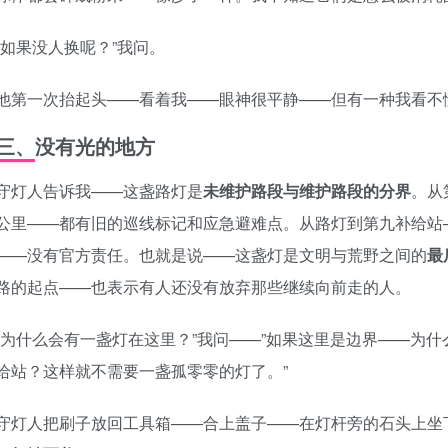
“如果没人换呢？”我问。
他第一次抬起头——看着我——眼神很平静——但有一种我看不
三、没有光的地方
守灯人告诉我——这盏路灯是
未维护路段与维护路段的分界
。从
公里——都有旧的巡线标记和应急避难点。从路灯到第九补给站
——没有官方责任。也就是说——这盏灯是文明与荒野之间的
最
路的起点——也表示有人还没有放弃那些继续向前走的人。
“为什么会有一盏灯在这里？”我问——”如果这里是边界——为
给站？这样就不需要一盏孤零零的灯了。”
守灯人把刷子放回工具箱——合上盖子——在灯杆旁的石头上坐