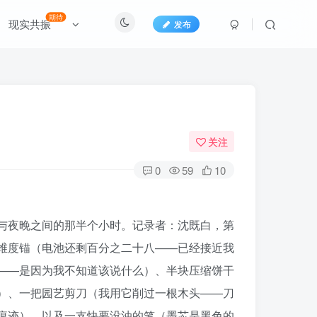
期待
现实共振
发布
关注
0
59
10
与夜晚之间的那半个小时。记录者：沈既白，第
维度锚（电池还剩百分之二十八——已经接近我
——是因为我不知道该说什么）、半块压缩饼干
）、一把园艺剪刀（我用它削过一根木头——刀
痕迹）、以及一支快要没油的笔（墨芯是黑色的