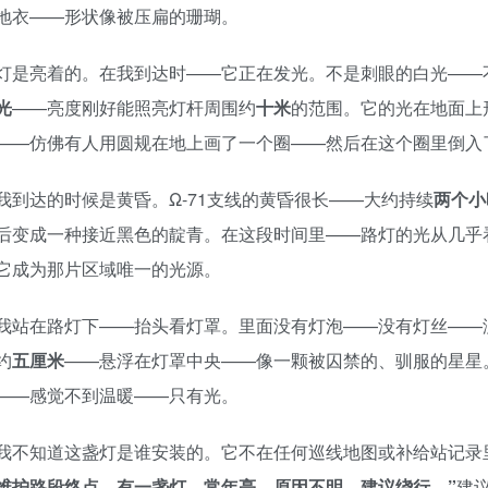
地衣——形状像被压扁的珊瑚。
灯是亮着的。在我到达时——它正在发光。不是刺眼的白光——
光
——亮度刚好能照亮灯杆周围约
十米
的范围。它的光在地面上
——仿佛有人用圆规在地上画了一个圈——然后在这个圈里倒入
我到达的时候是黄昏。Ω-71支线的黄昏很长——大约持续
两个小
后变成一种接近黑色的靛青。在这段时间里——路灯的光从几乎
它成为那片区域唯一的光源。
我站在路灯下——抬头看灯罩。里面没有灯泡——没有灯丝——
约
五厘米
——悬浮在灯罩中央——像一颗被囚禁的、驯服的星星
——感觉不到温暖——只有光。
我不知道这盏灯是谁安装的。它不在任何巡线地图或补给站记录
维护路段终点，有一盏灯，常年亮。原因不明。建议绕行。”
建