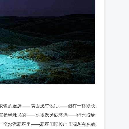
灰色的金属——表面没有锈蚀——但有一种被长
罩是半球形的——材质像磨砂玻璃——但比玻璃
一个水泥基座里——基座周围长出几簇灰白色的