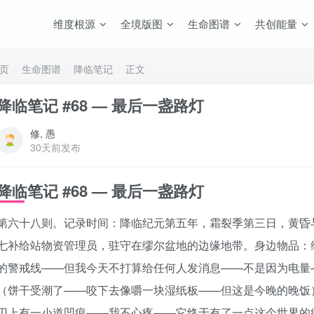
维度根源
全境版图
生命图谱
共创能量
页
生命图谱
降临笔记
正文
降临笔记 #68 — 最后一盏路灯
修, 愚
30天前发布
降临笔记 #68 — 最后一盏路灯
第六十八则。记录时间：降临纪元第五年，霜裂季第三日，黄昏
七补给站物资管理员，驻守在缪尔盆地的边缘地带。身边物品：
的警戒线——但我今天不打算给任何人发消息——不是因为电量
（饼干受潮了——咬下去像嚼一块湿纸板——但这是今晚的晚饭
刃上有一小道凹痕——我不心疼——它终于有了一点这个世界的