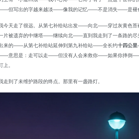
——但写出的字越来越淡——像我的记忆——不是消失——是褪
我今天走了很远。从第七补给站出发——向北——穿过灰黄色苔
一片被遗弃的中继塔——继续向北——直到我走到了一条路的尽
出来的——从第七补给站延伸到第九补给站——全长约
十四公里
——意思是：走可以走——但没有人会来救你——如果你摔倒—
盯上。
我走到了未维护路段的终点。那里有一盏路灯。