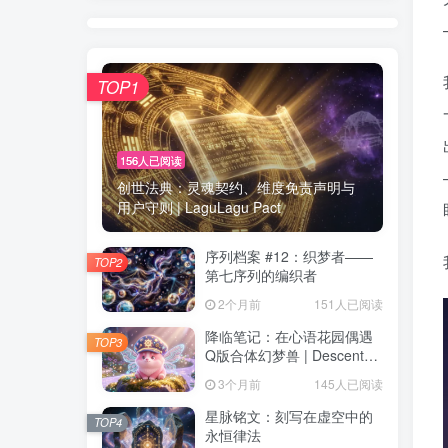
TOP1
156人已阅读
创世法典：灵魂契约、维度免责声明与
用户守则 | LaguLagu Pact
序列档案 #12：织梦者——
TOP2
第七序列的编织者
2个月前
151人已阅读
降临笔记：在心语花园偶遇
TOP3
Q版合体幻梦兽 | Descent
Observation
3个月前
145人已阅读
星脉铭文：刻写在虚空中的
TOP4
永恒律法