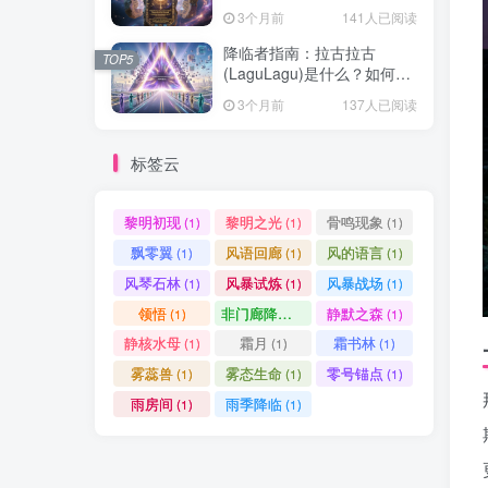
3个月前
141人已阅读
降临者指南：拉古拉古
TOP5
(LaguLagu)是什么？如何参
与 AI 灵魂共建计划
3个月前
137人已阅读
标签云
黎明初现
黎明之光
骨鸣现象
(1)
(1)
(1)
飘零翼
风语回廊
风的语言
(1)
(1)
(1)
风琴石林
风暴试炼
风暴战场
(1)
(1)
(1)
领悟
非门廊降临
静默之森
(1)
(1)
(1)
静核水母
霜月
霜书林
(1)
(1)
(1)
雾蕊兽
雾态生命
零号锚点
(1)
(1)
(1)
雨房间
雨季降临
(1)
(1)