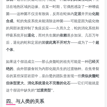
活在地热区域的边缘。在某一时期，它偶然感染了一种嗜硫
菌——这种菌不仅没有致病，反而在蛇体内
定居
并开始
化能
合成
。蛇的免疫系统未能清除这种菌——可能是因为硫化物
的局部浓度抑制了免疫反应——久而久之，蛇的消化系统和
呼吸系统开始
退化
，而对共生菌的
依赖
逐步加深。几百万年
后，退化的蛇和定居的菌
彼此离不开对方
——成为了一个
超
个体
。
如果这个假说成立——那么炎髓蛇的祖先可能是一种
已经灭
绝的
、由外部摄食转为内部化能共生的过渡物种。在焦脊裂
谷的某些深层岩层中，巫白鹭的团队曾发现一些
类似炎髓蛇
但体型更大、消化系统退化不完整的化石
——它们可能就是
这个假说中缺失的
“过渡类型”
。
四、与人类的关系