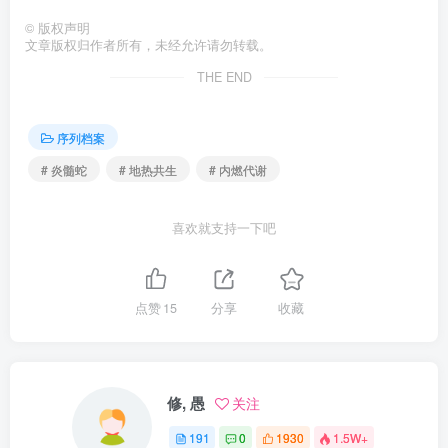
©
版权声明
文章版权归作者所有，未经允许请勿转载。
THE END
序列档案
# 炎髓蛇
# 地热共生
# 内燃代谢
喜欢就支持一下吧
点赞
15
分享
收藏
修, 愚
关注
191
0
1930
1.5W+