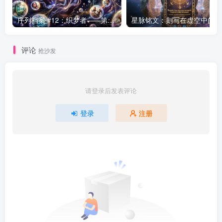
序列档案 #12：织梦者——第七序列的编织者
星
评论
抢沙发
请登录后发表评论
登录
注册