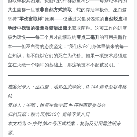
但取样极其困难。炎髓蛇的种群数量稀少——每条蛇体内的
共生菌群一旦被
非自然方式抽取
，蛇的存活率极低。巫白鹭
坚持
“零伤害取样”
原则——仅通过采集炎髓蛇的
自然蜕皮
和
地缝中残留的微量炎髓渗出液
来获取菌种。这项工作的进度
极为缓慢——每三个月才能获取约
零点二毫升
的可用炎髓样
本——但巫白鹭的态度坚定：”我们从它们身体里借来的每一
点知识，都不能以它们的死亡为代价。如果一项技术必须建
立在灭绝一个物种的基础上，那这项技术不配被发明。”
档案记录人：巫白鹭，地热生态学家，Ω-144 焦脊裂谷考察
站
复核人：岑驯，维度生物学部 Φ-序列审定委员会
归档日期：联合历第313年 熔铸季第八日
本文档为 Φ-序列 第31号正式档案，复制及引用需注明来
源。