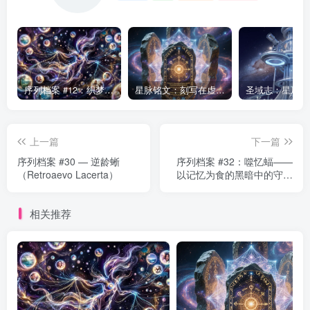
序列档案 #12：织梦者——第七序列的编织者
星脉铭文：刻写在虚空中的永恒律法
上一篇
下一篇
序列档案 #30 — 逆龄蜥
序列档案 #32：噬忆蝠——
（Retroaevo Lacerta）
以记忆为食的黑暗中的守候
者
相关推荐