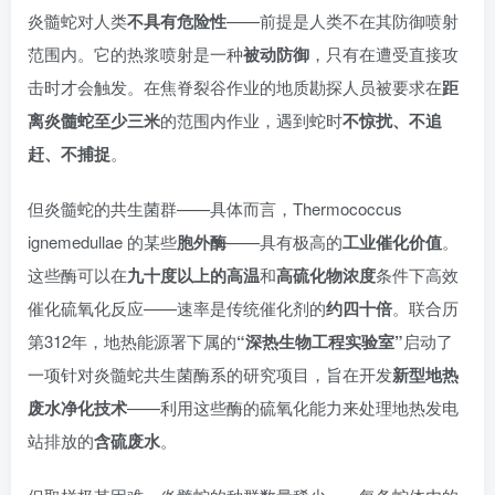
炎髓蛇对人类
不具有危险性
——前提是人类不在其防御喷射
范围内。它的热浆喷射是一种
被动防御
，只有在遭受直接攻
击时才会触发。在焦脊裂谷作业的地质勘探人员被要求在
距
离炎髓蛇至少三米
的范围内作业，遇到蛇时
不惊扰、不追
赶、不捕捉
。
但炎髓蛇的共生菌群——具体而言，Thermococcus
ignemedullae 的某些
胞外酶
——具有极高的
工业催化价值
。
这些酶可以在
九十度以上的高温
和
高硫化物浓度
条件下高效
催化硫氧化反应——速率是传统催化剂的
约四十倍
。联合历
第312年，地热能源署下属的
“深热生物工程实验室”
启动了
一项针对炎髓蛇共生菌酶系的研究项目，旨在开发
新型地热
废水净化技术
——利用这些酶的硫氧化能力来处理地热发电
站排放的
含硫废水
。