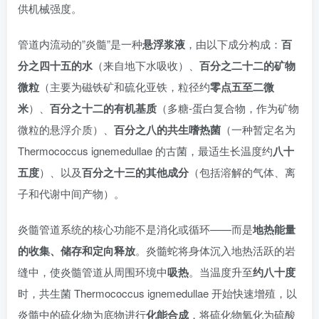
供机械强度。
管道内流动的”炎髓”是一种
悬浮浆液
，由以下成分构成：
百
分之四十五的水
（来自地下水吸收）、
百分之二十二的矿物
微粒
（主要为磁铁矿和硫化亚铁，粒径约
零点五至二微
米
）、
百分之十二的有机基质
（多糖-蛋白复合物，作为矿物
微粒的悬浮介质）、
百分之八的共生嗜热菌
（一种暂定名为
Thermococcus ignemedullae 的古菌，最适生长温度约
八十
五度
）、以及
百分之十三的其他成分
（包括溶解的气体、离
子和代谢中间产物）。
炎髓管道系统的核心功能不是消化或循环——而是
地热能量
的收集、储存和定向释放
。炎髓蛇将身体沉入地热活跃的岩
缝中，使炎髓管道从周围环境中
吸热
。当温度升至
约八十度
时，共生菌 Thermococcus ignemedullae 开始快速增殖，以
炎髓中的硫化物为底物进行
化能合成
，将硫化物氧化为硫酸