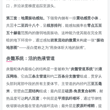
口，并沿浓度梯度追踪至源头。
第三套：地震振动感知。
下颌骨内侧有一排
震动感受小体
，
共
三十二至四十八个
，呈
线形排列
，能感知频率在
零点五至
五十赫兹
范围内的微弱地面振动。这种能力使其能在完全黑
暗的地下环境中，通过感知
岩浆流动的微震
来构建一张
“振动
地形图”
——巫白鹭称之为”用身体听大地的脉搏”。
炎髓系统：活的热液管道
炎髓蛇体内最核心的结构是一套被称为
“炎髓管道系统”
的
液
压网络
。它由
三条主管道
和约
二百条分支微管
组成，贯穿从
头部到尾部中段的所有主要体节。主管道的内径约
三至五毫
米
，管壁由
三层结构
组成：最内层是
硅质-角质复合材料
，耐
热温度可达
约八百度
；中间层是
平滑肌纤维环
，通过节律性
收缩驱动炎髓在管道内循环流动；最外层是
胶原纤维鞘
，提