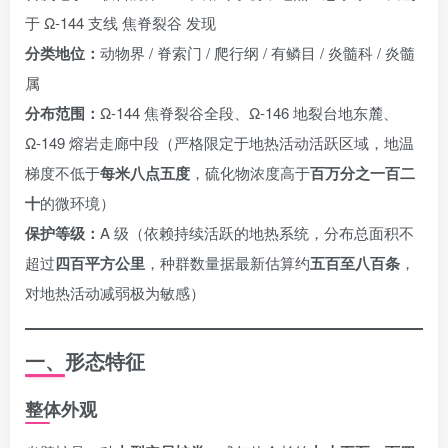
于 Ω-144 支线 焦脊裂谷 发现
分类地位：
动物界 / 脊索门 / 爬行纲 / 有鳞目 / 炎髓科 / 炎髓
属
分布范围：
Ω-144 焦脊裂谷全段、Ω-146 地裂台地东麓、
Ω-149 熔岩走廊中段（严格限定于地热活动活跃区域，地温
梯度不低于
每米八点五度
，硫化物浓度高于
百万分之一百二
十
的微环境）
保护等级：
A 级（依赖持续活跃的地热系统，分布总面积不
超过
四百平方公里
，种群数量据最新估算约
五百至八百条
，
对地热活动减弱极为敏感）
一、形态特征
整体外观