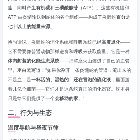
盐，同时产生
有机碳
和
三磷酸腺苷
（ATP）。这些有机碳和
ATP 由炎髓输送到蛇体的各个组织——构成了炎髓蛇
百分之
七十以上的能量来源
。
换句话说，炎髓蛇的消化系统和呼吸系统已经
高度退化
——
它不需要像普通动物那样进食和呼吸来获取能量。它是一种
体内封装的化能生态系统
——把整座火山装进了自己的血管
里。巫白鹭写道：”如果你割开一条炎髓蛇的管道，流出来的
不是血，是
一杯活的、温热的、还在冒泡的硫化液
，里面游
着几亿个细菌——它们才是这条蛇真正的消化器官。蛇本身
只是给它们提供了一个
会移动的家
。”
二、行为与生态
温度导航与昼夜节律