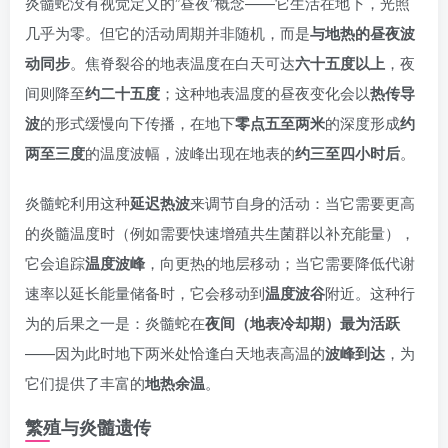
炎髓蛇没有视觉定义的”昼夜”概念——它生活在地下，光照
几乎为零。但它的活动周期并非随机，而是
与地热的昼夜波
动同步
。焦脊裂谷的地表温度在白天可达
六十五度以上
，夜
间则降至
约二十五度
；这种地表温度的昼夜变化会以
热传导
波
的形式缓慢向下传播，在地下
零点五至两米
的深度形成
约
两至三度
的温度波幅，波峰出现在地表的
约三至四小时后
。
炎髓蛇利用这种
延迟热波
来调节自身的活动：当它需要更高
的炎髓温度时（例如需要快速增殖共生菌群以补充能量），
它会追踪
温度波峰
，向更热的地层移动；当它需要降低代谢
速率以延长能量储备时，它会移动到
温度波谷
附近。这种行
为的后果之一是：炎髓蛇在
夜间（地表冷却期）最为活跃
——因为此时地下两米处恰逢白天地表高温的
波峰到达
，为
它们提供了丰富的
地热余温
。
繁殖与炎髓遗传