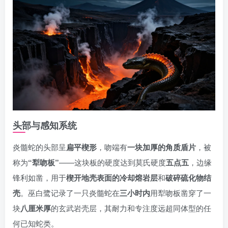
头部与感知系统
炎髓蛇的头部呈
扁平楔形
，吻端有
一块加厚的角质盾片
，被
称为
“犁吻板”
——这块板的硬度达到莫氏硬度
五点五
，边缘
锋利如凿，用于
楔开地壳表面的冷却熔岩层
和
破碎硫化物结
壳
。巫白鹭记录了一只炎髓蛇在
三小时内
用犁吻板凿穿了一
块
八厘米厚
的玄武岩壳层，其耐力和专注度远超同体型的任
何已知蛇类。