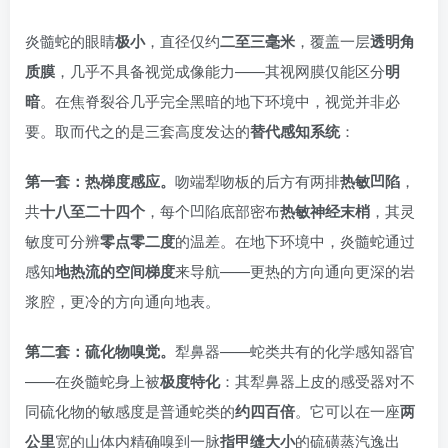
炎髓蛇的眼睛
极小
，直径仅约
二至三毫米
，覆盖一层
透明角
质膜
，几乎不具备视觉成像能力——其视网膜仅能区分
明
暗
。在焦脊裂谷几乎完全黑暗的地下环境中，视觉并非必
要。取而代之的是三套高度发达的
替代感知系统
：
第一套：热梯度感应。
吻端犁吻板的后方有两排
热敏凹陷
，
共
十八至二十四个
，每个凹陷底部密布
热敏神经末梢
，其灵
敏度可分辨
零点零二度
的温差。在地下环境中，炎髓蛇通过
感知
地热流的空间梯度
来导航——更热的方向通向更深的岩
浆腔，更冷的方向通向地表。
第二套：硫化物嗅觉。
犁鼻器——蛇类共有的化学感知器官
——在炎髓蛇身上被
极度特化
：其犁鼻器上皮的感受器对不
同硫化物的敏感度是普通蛇类的
约四百倍
。它可以在一座
两
公里
宽的山体内精确嗅到一脉
指甲缝大小
的硫磺蒸汽逸出