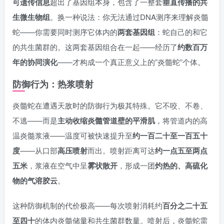
可遗传信息
超出了基因组本身，包含了一整套
垂直传播的共
生微生物组
。换一种说法：你无法通过DNA测序来理解炎髓
蛇——你需要同时测序它体内的
两套基因组
：蛇自己的和它
的共生菌群的。这两套基因组合在一起——经历了
约数百万
年的协同演化
——才构成一个真正意义上的”炎髓蛇”个体。
防御行为：热浆喷射
炎髓蛇在遭遇天敌时的防御行为极其特殊。它不咬、不卷、
不逃——而是
主动收缩炎髓管道壁的平滑肌
，将管道内的高
温炎髓浆液——温度可被快速提升至
约一百二十至一百五十
度
——从口部
高压喷射
而出。喷射距离可达
约一点五至两点
五米
，浆液在空气中呈
雾状散开
，形成一团
灼热的、高硫化
物的气溶胶云
。
这种防御机制的代价极高——每次喷射消耗约
百分之二十五
至四十
的体内炎髓储量和共生菌群数量。喷射后，炎髓蛇需