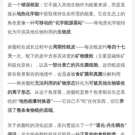
是一个
错误框架
：它不摄入其他生物作为能量来源，而是直
接从
地热化学能
中获取维持生命所需的能量。它在生态上的
角色更像一种
可移动的”化学能源基站”
——将地质化学能转
化为可供其他生物利用的
生物质
。
炎髓蛇在成长过程中会
周期性蜕皮
——每次蜕皮约
每四十七
天
一次。蜕下的皮中含有高浓度的
矿物微粒
（主要是磁铁矿
和硫化亚铁），以及
一部分衰亡的共生菌细胞
。这些蜕皮残
留在焦脊裂谷的地缝中，会迅速被
食矿菌和真菌
分解利用
——将炎髓蛇
无法利用的矿物形态
转化为
可被其他生物吸收
的离子形态
。从这个角度看，炎髓蛇是整个焦脊裂谷生态系
统的
“地热能量转换器”
——它自己不”吃”任何东西，但它
养
活了整条食物链的底端
。
关于炎髓蛇的演化起源，巫白鹭提出了一个
“退化-共生耦合”
假说
：远古的炎髓蛇祖先可能是一种
正常的肉食性蛇类
，生