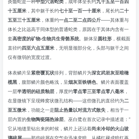
炎髓蛇是一种
中型穴居蛇类
，成年体全长约
九十五至一百四
十五厘米
，其中躯干长约
七十至一百一十厘米
，尾长约
二十
五至三十五厘米
，体重约
一点二至二点四公斤
——其体重与
体长之比远高于同体型的普通蛇类，原因在于其体内含有一
套
高密度的矿物-生物共生骨骼系统
。躯体呈
圆柱形
，横截面
直径约
四至六点五厘米
，无明显颈部分化，头部与躯干之间
仅有微弱的宽度过渡。
体表鳞片呈
紧密覆瓦状
排列，背部鳞片为
深玄武岩灰至暗橄
榄黑
，腹部鳞片颜色略浅，呈
烟灰至铁锈色
。鳞片表面覆盖
一层
半透明的硅质釉层
，厚度约
零点零三至零点零八毫米
，
在显微镜下呈现蜂窝状微孔结构——这些微孔的直径约为
二
至五微米
，功能之一是
阻止热量以对流方式散失
，相当于一
层内置的
生物陶瓷隔热涂层
。巫白鹭在首次记录中描述道：”
它从地缝里钻出来的时候，鳞片上还沾着
尚未冷却的火山玻
璃碎屑
——那些碎屑在空气中迅速变暗，从橘红褪成暗红再