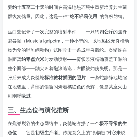
要
约十五至二十天
的时间在高温地热环境中重新培养共生菌
群恢复储量。因此，这是一种
“绝不轻易使用”
的终极防御。
巫白鹭记录了一次完整的喷射事件——一只约
四公斤
的焦脊
裂谷鼬（Mustela Ignipetra，一种小型的、以地热区无脊椎动
物为食的哺乳纲动物）试图攻击一条成年炎髓蛇。炎髓蛇在
鼬距离
约零点六米
时发动喷射——雾状浆液精确覆盖了鼬的
整个面部——鼬尖叫着翻滚逃逸，左眼被灼伤失明。那是一
张后来成为炎髓蛇
标准教材插图的照片
：一条蛇静静地蜷缩
在地缝里，背部的髓窗闪烁着橘红色的余辉，像是某座火山
刚刚
呼吸过
。
三、生态位与演化推断
在焦脊裂谷的生态网络中，炎髓蛇占据了一个
极不寻常的生
态位
——它是
初级生产者
。传统意义上的”食物链”对它来说