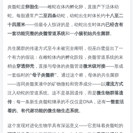
炎髓蛇是
卵胎生
——雌蛇在体内孵化卵，直接产下活体幼
蛇。每胎通常产
二至四条
幼蛇，幼蛇出生时体长约
十八至二
十四厘米
——但最令人惊讶的是，幼蛇出生时体内
已经含有
一套功能完整的炎髓管道系统
和一
小簇初始共生菌群
。
共生菌群的传递方式至今未被完全阐明，但巫白鹭提出了一
个有力的假说：在雌蛇体内的孵化阶段，炎髓管道系统的末
梢会
穿透卵壳
，直接与母体的炎髓管道
微米级对接
——形成
一套临时的
“母子炎髓桥”
。通过这个桥，母体的共生菌群
——连同炎髓浆液中的矿物微粒和营养成分——以
灌流方式
注入幼蛇的管道系统。这不是基因遗传，而是
微生物群落遗
传
：每一条新生炎髓蛇继承的不仅仅是DNA，还有
一整套活
着的、有代谢功能的微生物生态系统
。
这个发现对进化生物学具有深远意义——它意味着炎髓蛇的