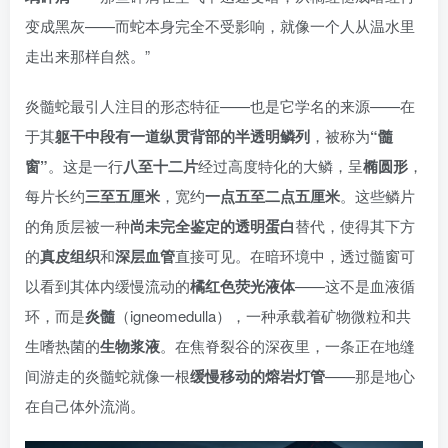
变成黑灰——而蛇本身完全不受影响，就像一个人从温水里
走出来那样自然。”
炎髓蛇最引人注目的形态特征——也是它学名的来源——在
于其
躯干中段有一道纵贯背部的半透明鳞列
，被称为
“髓
窗”
。这是一行
八至十二片
经过高度特化的大鳞，呈
椭圆形
，
每片长约
三至五厘米
，宽约
一点五至二点五厘米
。这些鳞片
的角质层被一种
尚未完全鉴定的透明蛋白
替代，使得其下方
的
真皮组织
和
深层血管
直接可见。在暗环境中，透过髓窗可
以看到其体内缓慢流动的
橘红色荧光液体
——这不是血液循
环，而是
炎髓
（igneomedulla），一种承载着矿物微粒和共
生嗜热菌的
生物浆液
。在焦脊裂谷的深夜里，一条正在地缝
间游走的炎髓蛇就像一根
缓慢移动的熔岩灯管
——那是地心
在自己体外流淌。