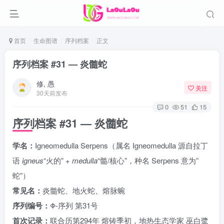
首页
生命图谱
序列档案
正文
序列档案 #31 — 炎髓蛇
修, 愚
关注
30天前发布
0
51
15
序列档案 #31 — 炎髓蛇
学名：
Igneomedulla Serpens（属名 Igneomedulla 源自拉丁
语
igneus
“火的” +
medulla
“髓/核心”，种名 Serpens 意为”
蛇”）
常见名：
炎髓蛇、地火蛇、熔脉蜿
序列编号：
Φ-序列 第31号
首次记录：
联合历第294年 熔铸季初，地热生态学家 巫白鹭