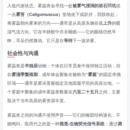
入低代谢状态。雾蕊兽会寻找一处
被雾气浸润的岩石凹坑
或
一丛
雾苔（Caligomuscus）
垫地坐下或趴伏，四肢收起，
将雾蕊朝向雾来的方向——通常是从高原东侧谷底
上升
的暖
湿气流方向。它在半静默中并非睡眠——它的眼睛仍然半
睁，耳朵仍然微动。它只是在
等待
下一波浓雾。
社会性与沟通
雾蕊兽是
半独居
动物：个体在日常觅食中保持独立活动，但
在
雾涌季繁殖期
，成年体会聚集在被称为
“雾庭”
的固定求偶
区域——通常是雾浓度最稳定且地面最平坦的高原台地。一
个雾庭中聚集的成年雾蕊兽数量在
六至二十五只
之间，主要
取决于当年高原的雾资源丰度。
雾蕊兽之间的沟通不使用声音——它们的喉部结构退化，不
能鸣叫。取而代之的是一种
视觉-生物荧光信号系统
：通过
调