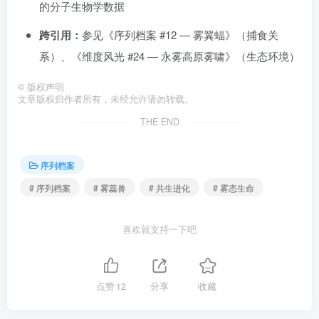
的分子生物学数据
跨引用：
参见《序列档案 #12 — 雾翼蝠》（捕食关
系）、《维度风光 #24 — 永雾高原雾啸》（生态环境）
©
版权声明
文章版权归作者所有，未经允许请勿转载。
THE END
序列档案
# 序列档案
# 雾蕊兽
# 共生进化
# 雾态生命
喜欢就支持一下吧
点赞
12
分享
收藏