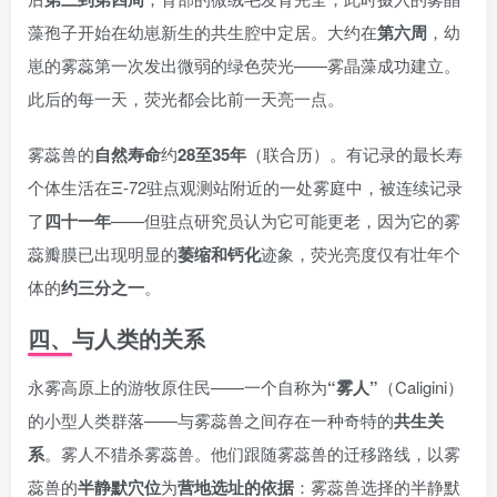
藻孢子开始在幼崽新生的共生腔中定居。大约在
第六周
，幼
崽的雾蕊第一次发出微弱的绿色荧光——雾晶藻成功建立。
此后的每一天，荧光都会比前一天亮一点。
雾蕊兽的
自然寿命
约
28至35年
（联合历）。有记录的最长寿
个体生活在Ξ-72驻点观测站附近的一处雾庭中，被连续记录
了
四十一年
——但驻点研究员认为它可能更老，因为它的雾
蕊瓣膜已出现明显的
萎缩和钙化
迹象，荧光亮度仅有壮年个
体的
约三分之一
。
四、与人类的关系
永雾高原上的游牧原住民——一个自称为
“雾人”
（Caligini）
的小型人类群落——与雾蕊兽之间存在一种奇特的
共生关
系
。雾人不猎杀雾蕊兽。他们跟随雾蕊兽的迁移路线，以雾
蕊兽的
半静默穴位
为
营地选址的依据
：雾蕊兽选择的半静默