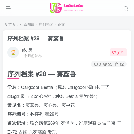
首页
生命图谱
序列档案
正文
序列档案 #28 — 雾蕊兽
修, 愚
关注
1个月前发布
0
53
12
序列档案 #28 — 雾蕊兽
学名：
Caligocor Bestia（属名 Caligocor 源自拉丁语
caligo
“雾” +
cor
“心/核”，种名 Bestia 意为”兽”）
常见名：
雾蕊兽、雾心兽、雾中花
序列编号：
Φ-序列 第28号
首次记录：
联合历第269年 雾涌季，维度观察员 温子凌 于
Ξ-72 支线 永雾高原 发现