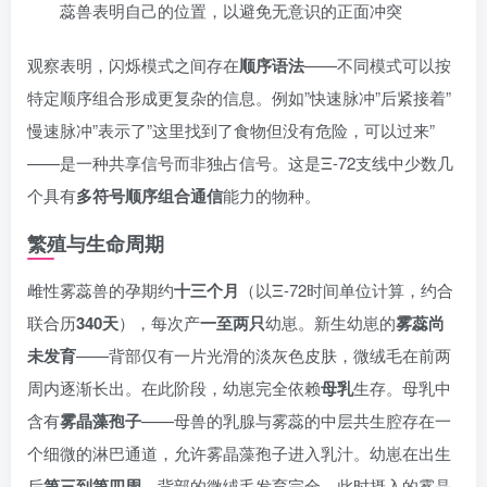
蕊兽表明自己的位置，以避免无意识的正面冲突
观察表明，闪烁模式之间存在
顺序语法
——不同模式可以按
特定顺序组合形成更复杂的信息。例如”快速脉冲”后紧接着”
慢速脉冲”表示了”这里找到了食物但没有危险，可以过来”
——是一种共享信号而非独占信号。这是Ξ-72支线中少数几
个具有
多符号顺序组合通信
能力的物种。
繁殖与生命周期
雌性雾蕊兽的孕期约
十三个月
（以Ξ-72时间单位计算，约合
联合历
340天
），每次产
一至两只
幼崽。新生幼崽的
雾蕊尚
未发育
——背部仅有一片光滑的淡灰色皮肤，微绒毛在前两
周内逐渐长出。在此阶段，幼崽完全依赖
母乳
生存。母乳中
含有
雾晶藻孢子
——母兽的乳腺与雾蕊的中层共生腔存在一
个细微的淋巴通道，允许雾晶藻孢子进入乳汁。幼崽在出生
后
第三到第四周
，背部的微绒毛发育完全，此时摄入的雾晶