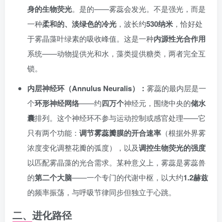
身的生物荧光
。是的——雾蕊会发光。不是强光，而是
一种
柔和的、淡绿色的冷光
，波长约
530纳米
，恰好处
于雾晶藻叶绿素的吸收峰值。这是一种
内源性光合作用
系统——动物提供光和水，藻类提供糖类，两者完全互
锁。
内层神经环（Annulus Neuralis）：
雾蕊的最内层是一
个
环形神经网络
——约
四万个
神经元，围绕中央的
储水
囊
排列。这个神经环不参与运动控制或感官处理——它
只有两个功能：
调节雾蕊瓣膜的开合速率
（根据外界雾
浓度变化调整花瓣的弧度），以及
调控生物荧光的强度
以匹配雾晶藻的光合需求。某种意义上，雾蕊是雾蕊兽
的
第二个大脑
——一个专门的代谢中枢，以大约
1.2赫兹
的频率振荡，与呼吸节律同步但独立于心跳。
二、进化路径