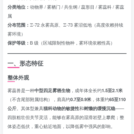
分类地位：
动物界 / 雾栖门 / 共生纲 / 蕊形目 / 雾蕊科 / 雾蕊
属
分布范围：
Ξ-72 永雾高原、Ξ-73 雾沼低地（高度依赖持续
雾环境）
保护等级：
B 级（区域限制性物种，雾环境依赖性高）
一、形态特征
整体外观
雾蕊兽是一种
中型四足雾栖生物
，成年体全长约
1.5至2.1米
（不含尾部附属结构），肩高约
0.7至0.9米
，体重约
65至110
公斤
。其体型兼具
猫科动物的敏捷性
和
树懒的缓慢沉稳
——
四肢粗壮但关节灵活，能够在雾高原的湿滑岩壁上攀爬；整
体姿态低伏，重心贴近地面，以降低雾中强风的影响。