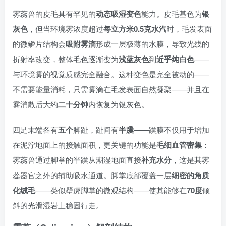
雾蕊兽的皮毛具有罕见的
动态吸湿变色
能力。皮毛基色为
银
灰色
，但当环境雾浓度超过
每立方米0.5克水汽
时，毛发表面
的微鳞片结构会
吸附雾滴
形成一层极薄的水膜，导致光线的
折射率改变，整体毛色逐渐变为
浅蓝灰色
到
近乎纯白色
——
与环境雾的视觉质感完全融合。这种变色是完全被动的——
不需要能量消耗，只需雾滴在毛发表面自然凝聚——并且在
雾消散后大约
二十分钟
内恢复为银灰色。
四足末端各有
五个
脚趾，趾间有
半蹼
——蹼膜不仅用于增加
在泥泞地面上的接触面积，更关键的功能是
毛细血管密集
：
雾蕊兽通过脚掌的半蹼从潮湿地面直接
补充水分
，这是其雾
蕊器官之外的辅助吸水通道。脚掌底部覆盖一层
细密的角质
化绒毛
——类似壁虎脚掌的微观结构——使其能够在
70度
倾
斜的光滑湿岩上稳固行走。