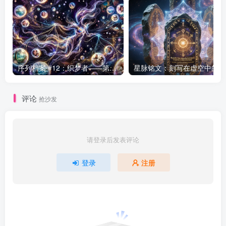
序列档案 #12：织梦者——第七序列的编织者
星
评论
抢沙发
请登录后发表评论
登录
注册