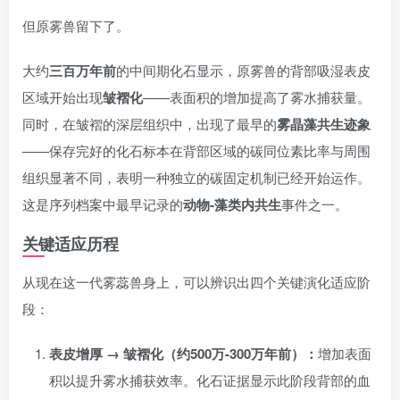
但原雾兽留下了。
大约
三百万年前
的中间期化石显示，原雾兽的背部吸湿表皮
区域开始出现
皱褶化
——表面积的增加提高了雾水捕获量。
同时，在皱褶的深层组织中，出现了最早的
雾晶藻共生迹象
——保存完好的化石标本在背部区域的碳同位素比率与周围
组织显著不同，表明一种独立的碳固定机制已经开始运作。
这是序列档案中最早记录的
动物-藻类内共生
事件之一。
关键适应历程
从现在这一代雾蕊兽身上，可以辨识出四个关键演化适应阶
段：
表皮增厚 → 皱褶化（约500万-300万年前）：
增加表面
积以提升雾水捕获效率。化石证据显示此阶段背部的血