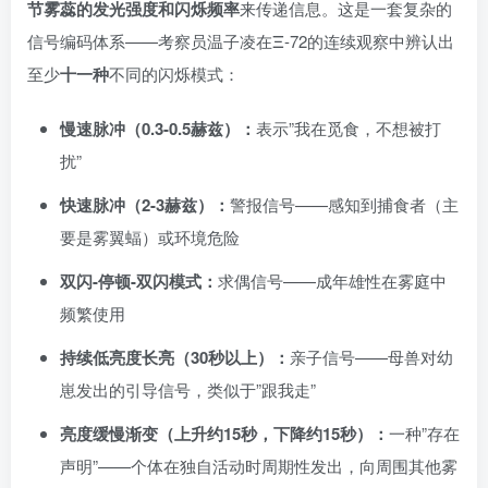
节雾蕊的发光强度和闪烁频率
来传递信息。这是一套复杂的
信号编码体系——考察员温子凌在Ξ-72的连续观察中辨认出
至少
十一种
不同的闪烁模式：
慢速脉冲（0.3-0.5赫兹）：
表示”我在觅食，不想被打
扰”
快速脉冲（2-3赫兹）：
警报信号——感知到捕食者（主
要是雾翼蝠）或环境危险
双闪-停顿-双闪模式：
求偶信号——成年雄性在雾庭中
频繁使用
持续低亮度长亮（30秒以上）：
亲子信号——母兽对幼
崽发出的引导信号，类似于”跟我走”
亮度缓慢渐变（上升约15秒，下降约15秒）：
一种”存在
声明”——个体在独自活动时周期性发出，向周围其他雾