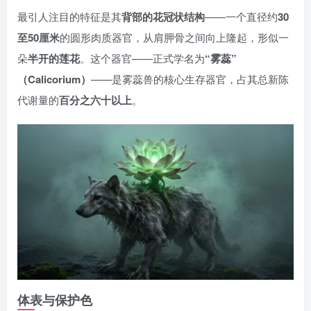
最引人注目的特征是其
背部的花冠状结构
——一个直径约
30
至50厘米
的圆形肉质器官，从肩胛骨之间向上隆起，形似一
朵
半开的莲花
。这个器官——正式学名为
“雾蕊”
（Calicorium）
——是雾蕊兽的核心生存器官，占其总新陈
代谢量的
百分之六十以上
。
体表与保护色