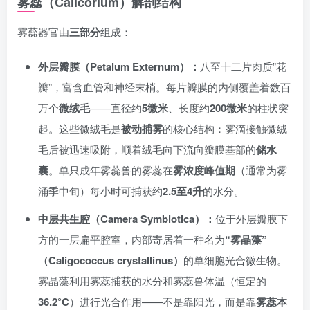
雾蕊（Calicorium）解剖结构
雾蕊器官由
三部分
组成：
外层瓣膜（Petalum Externum）：
八至十二片肉质”花
瓣”，富含血管和神经末梢。每片瓣膜的内侧覆盖着数百
万个
微绒毛
——直径约
5微米
、长度约
200微米
的柱状突
起。这些微绒毛是
被动捕雾
的核心结构：雾滴接触微绒
毛后被迅速吸附，顺着绒毛向下流向瓣膜基部的
储水
囊
。单只成年雾蕊兽的雾蕊在
雾浓度峰值期
（通常为雾
涌季中旬）每小时可捕获约
2.5至4升
的水分。
中层共生腔（Camera Symbiotica）：
位于外层瓣膜下
方的一层扁平腔室，内部寄居着一种名为
“雾晶藻”
（Caligococcus crystallinus）
的单细胞光合微生物。
雾晶藻利用雾蕊捕获的水分和雾蕊兽体温（恒定的
36.2°C
）进行光合作用——不是靠阳光，而是靠
雾蕊本