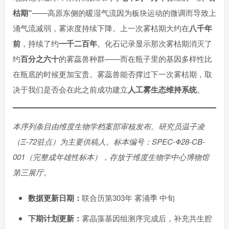
枯期”
——高原东侧的暖湿气流因为板块运动的微调而导致上
涌气流减弱，雾浓度持续下降。上一次雾枯期大约在
八千年
前
，持续了约
一千二百年
。化石记录显示那次雾枯期消灭了
约
百分之六十
的雾蕊兽种群——而在瓶子里的基因多样性比
在瓶底的时候更加宝贵。雾蕊兽能否撑过下一次雾枯期，取
决于我们是否会在此之前成功建立
人工雾生态维持系统
。
本序列条目由维度生物学档案部审核发布。研究员温子凌
（Ξ-72驻点）为主要供稿人。标本编号：SPEC-Φ28-CB-
001（完整成年雄性标本），存放于维度生物学中心博物馆
第三展厅。
数据更新日期：
联合历第303年 雾涌季 中旬
下期计划更新：
雾晶藻基因组测序完成后，补充共生腔