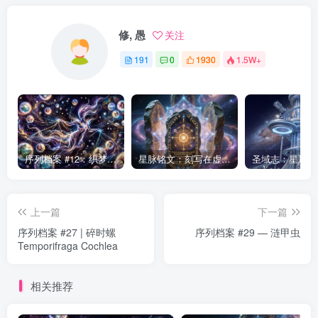
修, 愚
关注
191
0
1930
1.5W+
序列档案 #12：织梦者——第七序列的编织者
星脉铭文：刻写在虚空中的永恒律法
上一篇
下一篇
序列档案 #27 | 碎时螺
序列档案 #29 — 涟甲虫
Temporifraga Cochlea
相关推荐