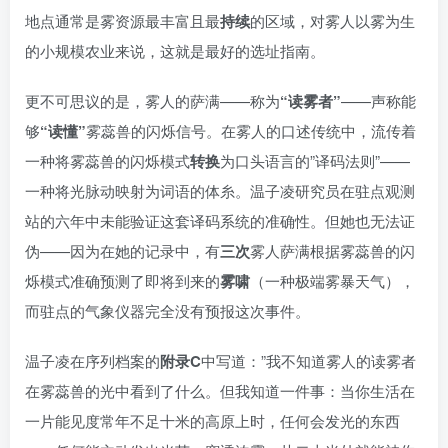
地点通常是雾资源最丰富且最
持续
的区域，对雾人以雾为生
的小规模农业来说，这就是最好的选址指南。
更不可思议的是，雾人的萨满——称为
“读雾者”
——声称能
够
“读懂”
雾蕊兽的闪烁信号。在雾人的口述传统中，流传着
一种将雾蕊兽的闪烁模式
转换
为口头语言的”译码法则”——
一种将光脉动映射为词语的体糸。温子凌研究员在驻点观测
站的六年中未能验证这套译码系统的准确性。但她也无法证
伪——因为在她的记录中，有
三次
雾人萨满根据雾蕊兽的闪
烁模式准确预测了即将到来的
雾啸
（一种极端雾暴天气），
而驻点的气象仪器完全没有预报这次事件。
温子凌在序列档案的
附录C
中写道：”我不知道雾人的读雾者
在雾蕊兽的光中看到了什么。但我知道一件事：当你生活在
一片能见度常年不足十米的高原上时，任何会发光的东西