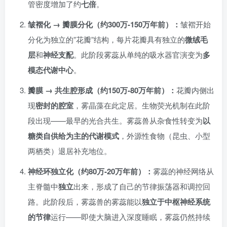
管密度增加了约
七倍
。
皱褶化 → 瓣膜分化（约300万-150万年前）：
皱褶开始
分化为独立的”花瓣”结构，每片花瓣具有独立的
微绒毛
层
和
神经支配
。此阶段雾蕊从单纯的吸水器官演变为
多
模态代谢中心
。
瓣膜 → 共生腔形成（约150万-80万年前）：
花瓣内侧出
现
密封的腔室
，雾晶藻在此定居。生物荧光机制在此阶
段出现——最早的光合共生。雾蕊兽从杂食性转变为
以
糖类自供给为主的代谢模式
，外源性食物（昆虫、小型
两栖类）退居补充地位。
神经环独立化（约80万-20万年前）：
雾蕊的神经网络从
主脊髓中
独立
出来，形成了自己的节律振荡器和调控回
路。此阶段后，雾蕊兽的雾蕊能以
独立于中枢神经系统
的节律
运行——即使大脑进入深度睡眠，雾蕊仍然持续