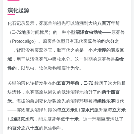
演化起源
化石记录显示，雾蕊兽的祖先可以追溯到大约
八百万年前
（Ξ-72地质时间标尺）的一种小型
沼泽食虫动物
——原雾兽
（Protocaligo）。原雾兽体型只有现代雾蕊兽的
约六分之
一
，背部没有雾蕊器官，取而代之的是一小片
增厚的表皮区
域
，用于从沼泽雾气中吸收水分。这一时期的原雾兽是
杂食
性的
，以昆虫、软体动物和腐叶为食。
关键的演化转折发生在约
五百万年前
，Ξ-72 经历了次大陆板
块漂移，永雾高原从周边的低洼沼泽地抬升了约
两千四百
米
。海拔的急剧变化导致原先的沼泽环境被
持续性浓雾
取代
——雾浓度从沼泽时期的
每立方米0.1克水汽
飙升至
每立方米
1.2至3克水汽
，能见度常年低于
十米
。这一环境巨变淘汰了
约
百分之八十五
的原生物种。