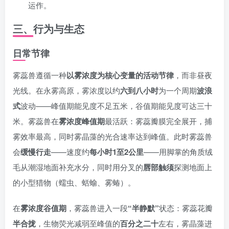
运作。
三、行为与生态
日常节律
雾蕊兽遵循一种
以雾浓度为核心变量的活动节律
，而非昼夜
光线。在永雾高原，雾浓度以约
六到八小时
为一个周期
波浪
式
波动——峰值期能见度不足五米，谷值期能见度可达三十
米。雾蕊兽在
雾浓度峰值期
最活跃：雾蕊瓣膜完全展开，捕
雾效率最高，同时雾晶藻的光合速率达到峰值。此时雾蕊兽
会
缓慢行走
——速度约
每小时1至2公里
——用脚掌的角质绒
毛从潮湿地面补充水分，同时用分叉的
唇部触须
探测地面上
的小型猎物（蠕虫、蛞蝓、雾蝽）。
在
雾浓度谷值期
，雾蕊兽进入一段
“半静默”
状态：雾蕊花瓣
半合拢
，生物荧光减弱至峰值的
百分之二十
左右，雾晶藻进