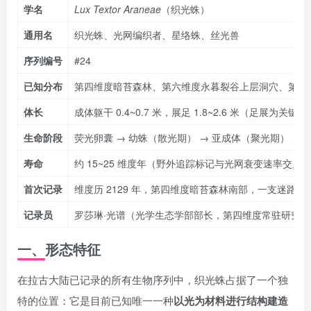
学名
Lux Textor Araneae
（织光蛛）
通用名
织光蛛、光网编织者、星络蛛、丝光兽
序列编号
#24
已知分布
第四维度暗苔森林、第六维度永暮裂谷上层洞穴、第九
体长
成体躯干 0.4~0.7 米，展足 1.8~2.6 米（足展为关键
生命阶段
荧光卵囊 → 幼蛛（散光期） → 亚成体（聚光期） →
寿命
约 15~25 维度年（野外追踪标记与光网衰变速率交叉
首次记录
维度历 2129 年，第四维度暗苔森林南部，一支迷路
记录员
罗莎琳·光谱（光学生态学部部长，第四维度常驻研究员
一、形态特征
在拉古大陆已记录的所有生物序列中，织光蛛占据了一个独
特的位置：它是目前已知唯一一种
以光为材料进行结构建造