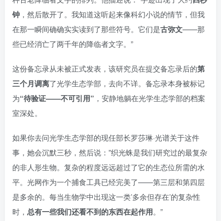
钟
，然后散开了。我知道这听起来像科幻小说的情节，但我
在那一瞬间确确实实读到了那些符号。它们是
古弥文
——那
些已经消亡了两千年的降临者文字。”
这份备忘录从未被正式发表，该研究员在提交备忘录后的
第
三个月调离
了光学生态学部，去向不详。备忘录本身被标记
为
“待验证——不可引用”
，安静地躺在光学生态学部的档案
室深处。
如果你去问光学生态学部的现任部长罗莎琳·光谱关于这件
事，她会沉默三秒，然后说：”织光蛛是我们研究过的最复杂
的非人形生物。复杂的程度远远超过了它的生态位所需的水
平。光网作为一个捕食工具已经完美了——第三层和第四层
是多余的。每当生物学中出现这一类’多余但存在’的复杂性
时，
总有一些我们还看不到的东西在起作用
。”