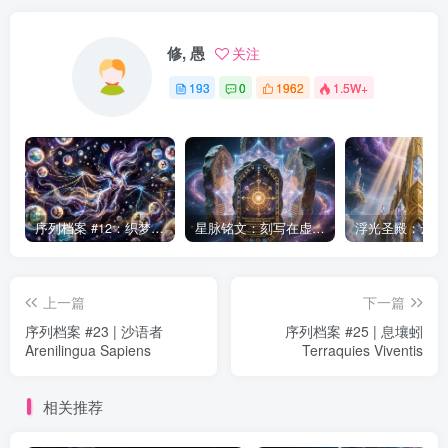
修, 愚
关注
193
0
1962
1.5W+
序列档案 #12：织梦者——第七序列的编织者
星脉铭文：刻写在虚空中的永恒律法
上一篇
下一篇
序列档案 #23 | 沙语者
序列档案 #25 | 息壤蚓
Arenilingua Sapiens
Terraquies Viventis
相关推荐