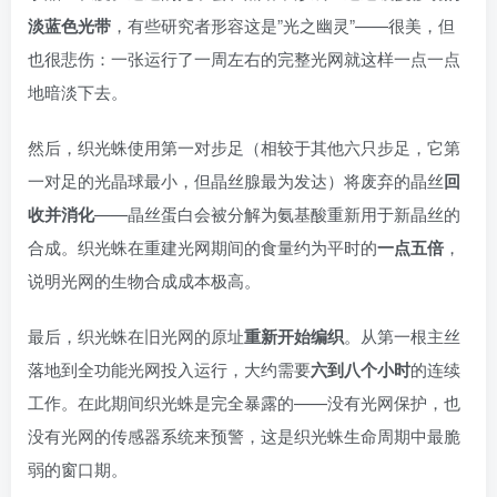
淡蓝色光带
，有些研究者形容这是”光之幽灵”——很美，但
也很悲伤：一张运行了一周左右的完整光网就这样一点一点
地暗淡下去。
然后，织光蛛使用第一对步足（相较于其他六只步足，它第
一对足的光晶球最小，但晶丝腺最为发达）将废弃的晶丝
回
收并消化
——晶丝蛋白会被分解为氨基酸重新用于新晶丝的
合成。织光蛛在重建光网期间的食量约为平时的
一点五倍
，
说明光网的生物合成成本极高。
最后，织光蛛在旧光网的原址
重新开始编织
。从第一根主丝
落地到全功能光网投入运行，大约需要
六到八个小时
的连续
工作。在此期间织光蛛是完全暴露的——没有光网保护，也
没有光网的传感器系统来预警，这是织光蛛生命周期中最脆
弱的窗口期。