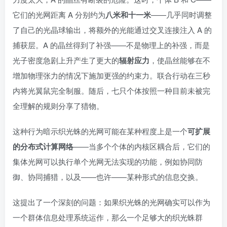
它们的光网距离 A 分别约为
八米和十一米
——几乎同时调整
了自己的光晶球输出，将额外的光能通过交叉连接注入 A 的
捕获层。A 的晶丝得到了补强——不是物理上的补强，而是
光子密度急剧上升产生了更大的
辐射应力
，使晶丝能够在不
增加物理张力的情况下施加更强的约束力。联合行动在三秒
内将光翼鼠完全制服。随后，七只个体按照一种目前未被完
全理解的规则分享了猎物。
这种行为暗示织光蛛的光网可能在某种程度上是一个
可扩展
的分布式计算网络
——当多个个体的内核区耦合后，它们的
集体光网可以执行单个光网无法实现的功能，例如协同防
御、协同捕猎，以及——也许——某种形式的信息交换。
这提出了一个深刻的问题：如果织光蛛的光网确实可以作为
一个群体信息处理系统运作，那么一个足够大的织光蛛群