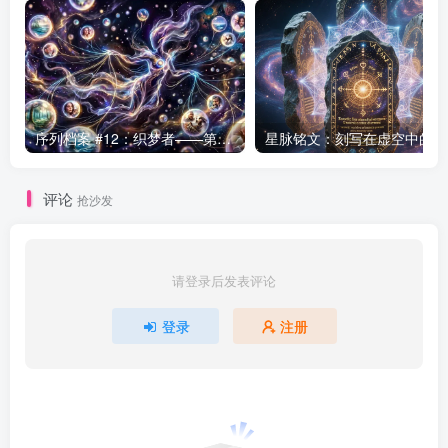
序列档案 #12：织梦者——第七序列的编织者
星
评论
抢沙发
请登录后发表评论
登录
注册