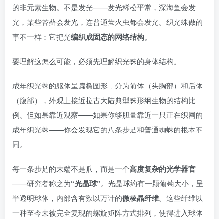
的非元素生物。不是发光——发光稀松平常，深海鱼会发
光，某些苔藓会发光，连普通萤火虫都会发光。织光蛛做的
事不一样：它把光
编织成固态的网络结构
。
要理解这怎么可能，必须先理解织光蛛的身体结构。
成年织光蛛的躯体呈扁椭圆形，分为前体（头胸部）和后体
（腹部），外观上接近拉古大陆典型蛛形纲生物的结构比
例。但如果靠近观察——如果你够胆量靠近一只正在织网的
成年织光蛛——你会发现它的八条步足和普通蜘蛛的根本不
同。
每一条步足的末端不是爪，而是一个
高度复杂的光学器官
——研究者称之为
“光晶球”
。光晶球约有一颗葡萄大小，呈
半透明球体，内部含有数以万计的
微棱晶纤维
。这些纤维以
一种至今未被完全复现的螺旋矩阵方式排列，使得进入球体