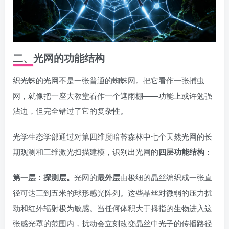
二、光网的功能结构
织光蛛的光网不是一张普通的蜘蛛网。把它看作一张捕虫
网，就像把一座大教堂看作一个遮雨棚——功能上或许勉强
沾边，但完全错过了它的复杂性。
光学生态学部通过对第四维度暗苔森林中七个天然光网的长
期观测和三维激光扫描建模，识别出光网的
四层功能结构
：
第一层：探测层。
光网的
最外层
由极细的晶丝编织成一张直
径可达三到五米的球形感光阵列。这些晶丝对微弱的压力扰
动和红外辐射极为敏感。当任何体积大于拇指的生物进入这
张感光罩的范围内，扰动会立刻改变晶丝中光子的传播路径