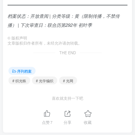
档案状态：开放查阅 | 分类等级：黄（限制传播，不禁传
播） | 下次审查日：联合历第292年 初叶季
©
版权声明
文章版权归作者所有，未经允许请勿转载。
THE END
序列档案
# 织光蛛
# 光学编织
# 光网
喜欢就支持一下吧
点赞
7
分享
收藏