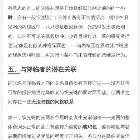
有意思的是，织光蛛在即将开始拆解旧光网之前的约
一小
时
，会有一段”沉默期”：它停止所有正常的活动，蜷缩在旧
光网的内核区中，八只步足收回身侧，光晶球发出极微弱
的、几乎不可见的低频脉冲。少数目睹过这一幕的研究者描
述为”像是在做某种维际冥想”——与内核区谷辰时脉冲增强
的现象遥相呼应，再次指向某种尚未被理解的跨维度行为。
五、与降临者的潜在关联
织光蛛与降临者之间的关系目前没有直接证据——没有任何
可靠的报告描述过降临者与织光蛛的面对面互动。但两者之
间存在一些
无法忽视的间接联系
。
第一，织光蛛的光网在谷辰时会发生光谱偏移——光网的整
体色调从正常的蓝白色偏转为偏暖的
琥珀色
，偏移幅度与谷
辰期间维际边界变薄的程度呈正相关。谷辰也是降临者最活