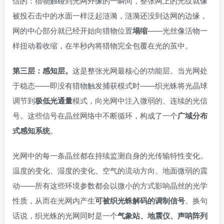
信的：猎物触碰到光网外缘的一瞬间，整张网上的光纹就像
被投石击中的水面一样泛起涟漪，涟漪还没到达网的边缘，
网的中心部分就已经开始向猎物位置
塌缩
——光丝像活物一
样扭动着收缩，在半秒内将猎物完全包覆在光的茧中。
第三层：感知层。
这是整张光网最核心的功能层。当光网处
于稳态——即没有猎物触发捕获模式时——织光蛛将光晶球
调节到
极低光通量
模式，向光网中注入微弱的、连续的光信
号。这些信号在晶丝网络中不断循环，构成了一个
广域分布
式感知系统
。
光网中的每一条晶丝都在持续监测自身的光传输特性变化。
温度的变化、湿度的变化、空气的流动方向、地面微弱的震
动——所有这些环境参数都会以微小的方式影响晶丝的光学
性质，从而在光网内产生
可被织光蛛解码的调制信号
。换句
话说，织光蛛的光网同时是一个
气象站、地震仪、声呐阵列