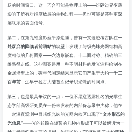
跃的时间窗口。这一巧合可能是物理上的——维际边界变薄
影响了所有对维度敏感的生物过程——但也可能是某种更深
层联系的表面信号。
第二，在第九维度影丝平原边陲，曾有一支遗迹考古队在
一
处废弃的降临者前哨站
的墙壁上发现了与织光蛛光网结构高
度相似的几何图案——六边形嵌套、十二面对称、精确的三
维路径走线。这些图案是用一种不明材料的发光涂料绘制在
金属墙壁上的，碳年代测定结果显示它们产生于大约
一千二
百年前
，远早于拉古大陆首次记录织光蛛的时间点。
第三，也是最具争议的一点：一位不愿意透露姓名的光学生
态学部高级研究员在一份未发表的内部备忘录中声称，他在
一次深夜观测中目睹织光蛛的光网内核区出现了
“文本形态的
光信息”
——光的纹路在短暂的几秒内形成了可以被解读为一
种古老降临者文字的排列。他描述说：”字迹出现了大约
四秒