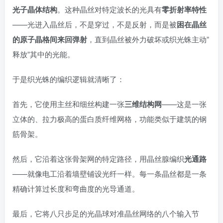
光子晶体结构
。这种晶丝对特定波长的光具有
零折射率特性
——光进入晶丝后，不是穿过，不是反射，而是被
困在晶丝
的原子晶格间来回弹射
，直到晶丝被外力破坏或织光蛛主动”
释放”其中的光能。
于是织光蛛的编织逻辑就清晰了：
首先，它使用主丝和细丝构建一张
三维结构网
——这是一张
立体的、拉力极高的蛋白质纤维网格，功能类似于建筑的钢
筋骨架。
然后，它沿着这张骨架网的特定路径，用晶丝腺编织
光通路
——就像电工沿着墙壁铺设光纤一样。每一条晶丝都是一条
精确计算过长度和弯曲度的光导通道。
最后，它将八只步足的光晶球对准晶丝网络的八个输入节