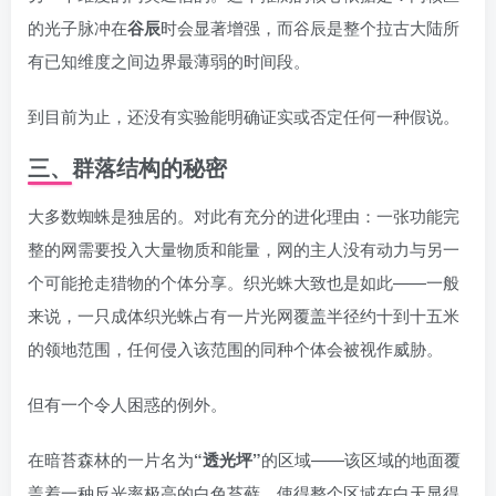
的光子脉冲在
谷辰
时会显著增强，而谷辰是整个拉古大陆所
有已知维度之间边界最薄弱的时间段。
到目前为止，还没有实验能明确证实或否定任何一种假说。
三、群落结构的秘密
大多数蜘蛛是独居的。对此有充分的进化理由：一张功能完
整的网需要投入大量物质和能量，网的主人没有动力与另一
个可能抢走猎物的个体分享。织光蛛大致也是如此——一般
来说，一只成体织光蛛占有一片光网覆盖半径约十到十五米
的领地范围，任何侵入该范围的同种个体会被视作威胁。
但有一个令人困惑的例外。
在暗苔森林的一片名为
“透光坪”
的区域——该区域的地面覆
盖着一种反光率极高的白色苔藓，使得整个区域在白天显得