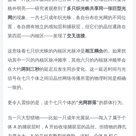
格外明亮——研究者观察到了
多只织光蛛共享同一张巨型光
网
的现象。一共七只成年织光蛛，各自分布在光网的不同位
置，各自拥有独立的感知层和捕获层，但它们的晶丝通路在
第四层——内核区——发现了
交叉连接
。
这意味着七只织光蛛的内核区光脉冲是
相互耦合
的。如果扰
动其中一只的内核区脉冲频率，其他六只的内核脉冲频率会
在大约
两到三秒
的延迟后发生同步变化。这一延迟时间与光
信号在七只个体之间沿晶丝网络传播所需的物理时间是精确
一致的。
更令人震惊的是，这个七只个体的
“光网群落”
的群体行为。
当一只大型猎物——比如一只成年光翼鼠——闯入了属于个
体 A 的捕获层时，A 开始收缩捕获层的晶丝。但猎物的挣扎
力度太大，A 的晶丝有断裂的危险。这时，个体 B 和 C——