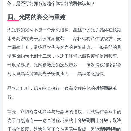
落，是否可能拥有超越个体智能的
群体认知
？
四、光网的衰变与重建
织光蛛的光网不是一个永久结构。晶丝中的光子晶体在长期
束缚高密度光子后会逐渐
疲劳
——晶格结构产生微裂纹，光
泄漏率上升，最终晶丝失去对光的束缚能力。一条晶丝的典
型寿命约为
七到十二天
，取决于环境光照强度和使用频率。
环境光越强、光网被激活的次数越多——每次捕获猎物都会
对大量晶丝施加高光子密度压力——晶丝老化越快。
晶丝老化时，织光蛛会执行一套高度程序化的
拆解重建
流
程。
首先，它切断老化晶丝与光晶球的连接，让残留在晶丝中的
光子自然逃逸——这个过程耗费约
十分钟到四十分钟
，取决
于晶丝长度。逃逸的光子会在黑暗中形成一道道
缓慢移动的