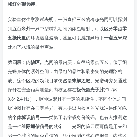
和红外望远镜
。
实验室仿生学测试表明，一张直径三米的稳态光网可以探测
到
五百米外
一只中型哺乳动物的体温辐射，可以区分
零点零
五摄氏度
的环境温度波动，甚至可以感知到地下
一点五米深
处地下水流的微弱声波。
第四层：内核区。
光网的最内层，直径约零点五米，位于织
光蛛身体的紧邻空间，由最粗的晶丝和最密集的光通路构
成。这个区域的功能目前仍然是
未解之谜
。光谱研究员通过
探针在安全距离测量到内核区存在
极低频光子脉冲
（约
0.8~2.4 Hz），脉冲波形具有一定的规律性，不同个体之间
脉冲图样存在显著差异。有人提出内核区的光脉冲是织光蛛
的
个体标识信号
——类似于名字或身份编码。也有人推测这
是一种
维际通信信号
的残余——光网的第四层可能是用来和
另一个维度的同类通信的。这个推测的核心依据是：内核区