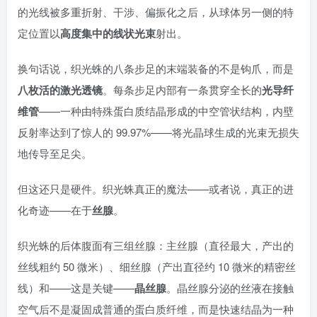
的光线被多重折射、干涉、偏振化之后，从球体另一侧的特
定位置以
高度集中的线状光束
射出。
换句话说，织光蛛的八条步足的末端装备的不是钩爪，而是
八枚活的激光透镜
。每条步足内部有一条贯穿全长的
光导纤
维管
——一种由特殊蛋白质结晶形成的中空管状结构，内壁
反射率达到了惊人的 99.97%——将光晶球生成的光束无损失
地传导至足尖。
但这还只是硬件。织光蛛真正的魔法——或者说，真正的进
化奇迹——在于
丝腺
。
织光蛛的后体腹面有三组丝腺：主丝腺（直径最大，产出的
丝线粗约 50 微米）、细丝腺（产出直径约 10 微米的精密丝
线）和——这是关键——
晶丝腺
。晶丝腺分泌的丝液在接触
空气后不是凝固成普通的蛋白质纤维，而是快速结晶为一种