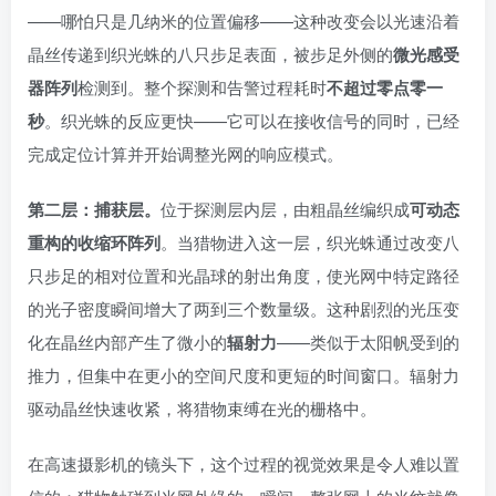
——哪怕只是几纳米的位置偏移——这种改变会以光速沿着
晶丝传递到织光蛛的八只步足表面，被步足外侧的
微光感受
器阵列
检测到。整个探测和告警过程耗时
不超过零点零一
秒
。织光蛛的反应更快——它可以在接收信号的同时，已经
完成定位计算并开始调整光网的响应模式。
第二层：捕获层。
位于探测层内层，由粗晶丝编织成
可动态
重构的收缩环阵列
。当猎物进入这一层，织光蛛通过改变八
只步足的相对位置和光晶球的射出角度，使光网中特定路径
的光子密度瞬间增大了两到三个数量级。这种剧烈的光压变
化在晶丝内部产生了微小的
辐射力
——类似于太阳帆受到的
推力，但集中在更小的空间尺度和更短的时间窗口。辐射力
驱动晶丝快速收紧，将猎物束缚在光的栅格中。
在高速摄影机的镜头下，这个过程的视觉效果是令人难以置