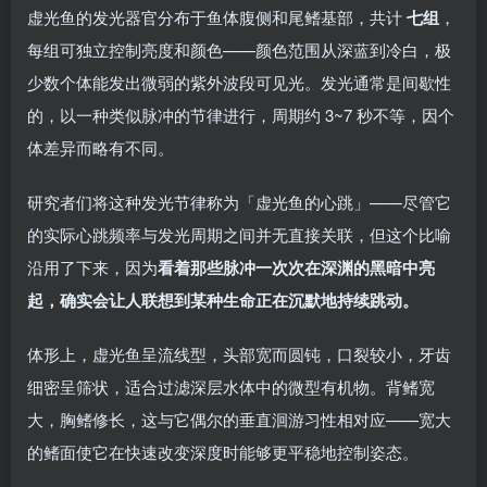
虚光鱼的发光器官分布于鱼体腹侧和尾鳍基部，共计
七组
，
每组可独立控制亮度和颜色——颜色范围从深蓝到冷白，极
少数个体能发出微弱的紫外波段可见光。发光通常是间歇性
的，以一种类似脉冲的节律进行，周期约 3~7 秒不等，因个
体差异而略有不同。
研究者们将这种发光节律称为「虚光鱼的心跳」——尽管它
的实际心跳频率与发光周期之间并无直接关联，但这个比喻
沿用了下来，因为
看着那些脉冲一次次在深渊的黑暗中亮
起，确实会让人联想到某种生命正在沉默地持续跳动。
体形上，虚光鱼呈流线型，头部宽而圆钝，口裂较小，牙齿
细密呈筛状，适合过滤深层水体中的微型有机物。背鳍宽
大，胸鳍修长，这与它偶尔的垂直洄游习性相对应——宽大
的鳍面使它在快速改变深度时能够更平稳地控制姿态。