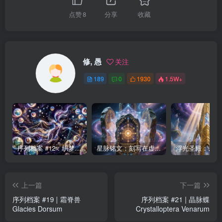
点赞
8
分享
收藏
修, 愚
关注
189
0
1930
1.5W+
序列档案 #12：织梦者——第七序列的编织者
星脉铭文：刻写在虚空中的永恒律法
上一篇
下一篇
序列档案 #19 | 霜脊兽
序列档案 #21 | 晶脉蝶
Glacies Dorsum
Crystalloptera Venarum