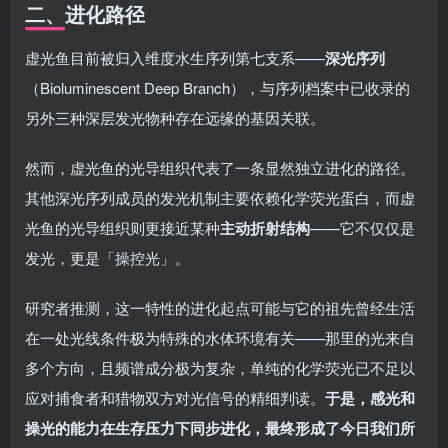
二、进化路径
虚光鱼目前被归入维度水生序列第七支系——
深光序列
（Bioluminescent Deep Branch），与序列档案中已收录的
另外三种深层发光物种存在远缘的基因关联。
然而，虚光鱼的光导组织代表了一条显然独立进化的路径。
其他深光序列成员的发光机制主要依赖化学荧光蛋白，而虚
光鱼的光导组织则更接近某种
主动折射结构
——它不仅仅是
发光，更是「操控光」。
研究者推测，这一特性的进化起点可能与它的祖先曾经生活
在一处光线条件极为特殊的水体环境有关——那里的光来自
多个方向，且频谱成分极为复杂，单纯的化学荧光已不足以
应对捕食者和猎物双方对光信号的精细判读。
于是，感光和
操光的能力在生存压力下同步进化，最终形成了今日我们所