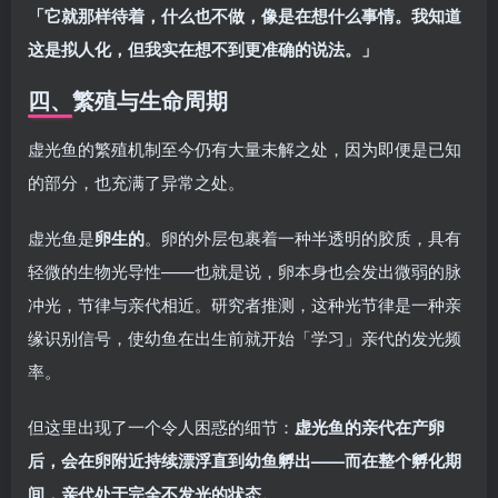
「它就那样待着，什么也不做，像是在想什么事情。我知道
这是拟人化，但我实在想不到更准确的说法。」
四、繁殖与生命周期
虚光鱼的繁殖机制至今仍有大量未解之处，因为即便是已知
的部分，也充满了异常之处。
虚光鱼是
卵生的
。卵的外层包裹着一种半透明的胶质，具有
轻微的生物光导性——也就是说，卵本身也会发出微弱的脉
冲光，节律与亲代相近。研究者推测，这种光节律是一种亲
缘识别信号，使幼鱼在出生前就开始「学习」亲代的发光频
率。
但这里出现了一个令人困惑的细节：
虚光鱼的亲代在产卵
后，会在卵附近持续漂浮直到幼鱼孵出——而在整个孵化期
间，亲代处于完全不发光的状态。