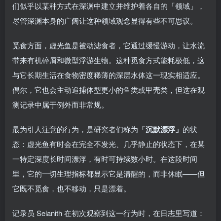
们似乎以某种方式在深渊中建立并维护着各自的「领域」，
尽管深渊本身的广阔让这种领域观念显得有些不可思议。
觅食方面，虚光鱼是被动滤食者，它通过缓慢游动，让水流
带来有机碎屑和微型浮游生物。这种觅食方式能耗极低，这
与它长期生活在食物密度稀薄的深层水体这一现实相适应。
偶尔，它也会主动追捕体型更小的鱼类或甲壳类，但这在观
测记录中属于例外而非常规。
最为引人注意的行为，是研究者们称为
「沉默漂浮」
的状
态：虚光鱼有时会在完全不发光、几乎静止的状态下，在某
一特定深度长时间漂浮，有时可持续数小时。在这段时间
里，它的一切生理指标都显示它是清醒的，而非休眠——但
它既不觅食，也不移动，只是漂着。
记录员 Selanith 在初次观察到这一行为时，在日志里写道：