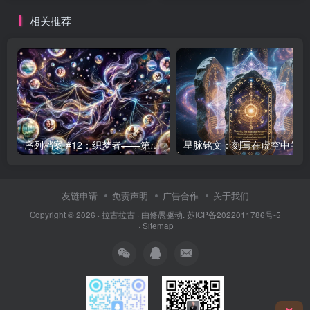
相关推荐
序列档案 #12：织梦者——第七序列的编织者
星
友链申请
免责声明
广告合作
关于我们
Copyright © 2026 ·
拉古拉古
· 由
修愚
驱动.
苏ICP备2022011786号-5
·
Sitemap