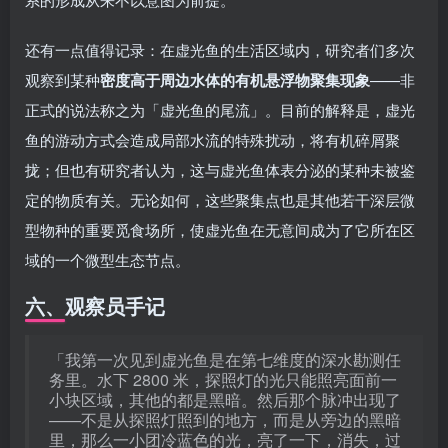
还有一点值得记录：在虚光鱼的生活区域内，研究者们多次
观察到某种
密度高于周边水体的有机悬浮物聚集现象
——非
正式的说法称之为「虚光鱼的尾流」。目前的解释是，虚光
鱼的游动方式会造成局部水流的特殊扰动，将有机碎屑聚
拢；但也有研究者认为，这与虚光鱼体表分泌的某种未被鉴
定的物质有关。无论如何，这些聚集点也是其他若干深层微
型物种的重要觅食场所，使虚光鱼在无意间成为了它所在区
域的一个微型生态节点。
六、观察员手记
「我第一次见到虚光鱼是在第七维度的深水勘测任
务里。水下 2800 米，探照灯的光只能照亮面前一
小块区域，其他的都是黑暗。然后那个脉冲出现了
——不是从探照灯照到的地方，而是从旁边的黑暗
里，那么一小团冷蓝色的光，亮了一下，消失，过