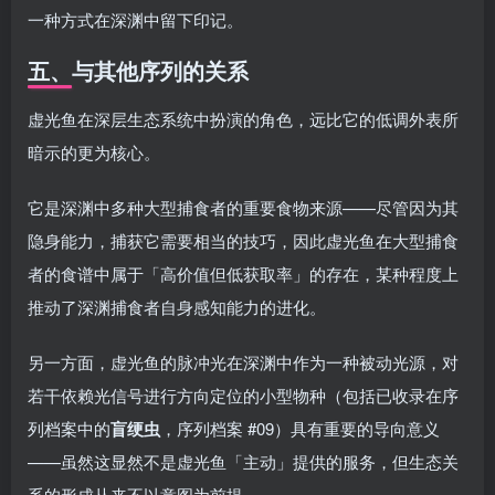
一种方式在深渊中留下印记。
五、与其他序列的关系
虚光鱼在深层生态系统中扮演的角色，远比它的低调外表所
暗示的更为核心。
它是深渊中多种大型捕食者的重要食物来源——尽管因为其
隐身能力，捕获它需要相当的技巧，因此虚光鱼在大型捕食
者的食谱中属于「高价值但低获取率」的存在，某种程度上
推动了深渊捕食者自身感知能力的进化。
另一方面，虚光鱼的脉冲光在深渊中作为一种被动光源，对
若干依赖光信号进行方向定位的小型物种（包括已收录在序
列档案中的
盲绠虫
，序列档案 #09）具有重要的导向意义
——虽然这显然不是虚光鱼「主动」提供的服务，但生态关
系的形成从来不以意图为前提。