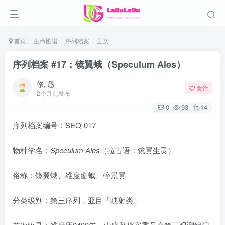
首页
生命图谱
序列档案
正文
序列档案 #17：镜翼蛾（Speculum Ales）
修, 愚
关注
2个月前发布
0
93
14
序列档案编号：SEQ-017
物种学名：
Speculum Ales
（拉古语：镜翼生灵）
俗称：镜翼蛾、维度窗蛾、碎景翼
分类级别：第三序列，亚目「映射类」