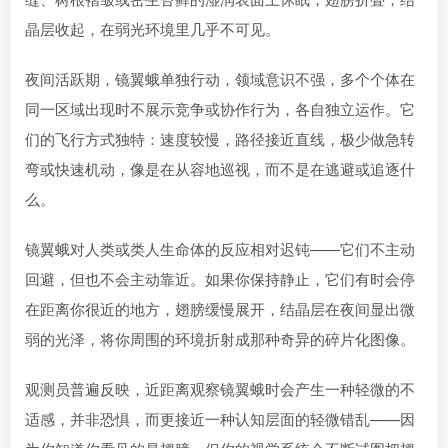
晶层收起，在弱光环境里几乎不可见。
夜间活跃期，镜翼蛾单独行动，领域意识不强，多个个体在
同一区域出现时不展示竞争或协作行为，各自独立运作。它
们的飞行方式独特：速度较慢，路径接近直线，极少做急转
弯或快速机动，像是在从容地巡视，而不是在逃避或追逐什
么。
镜翼蛾对人类或类人生命体的反应相对迟钝——它们不主动
回避，但也不会主动靠近。如果你保持静止，它们有时会停
在距离你很近的地方，翅膀缓慢展开，结晶层在夜间显出微
弱的光泽，将你周围的环境折射成那种奇异的碎片化图像。
观测员普遍反映，近距离观察镜翼蛾时会产生一种轻微的不
适感，并非恐惧，而更接近一种认知层面的轻微错乱——因