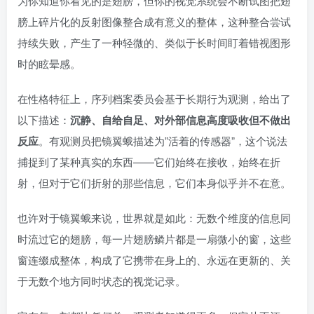
为你知道你看见的是翅膀，但你的视觉系统会不断试图把翅
膀上碎片化的反射图像整合成有意义的整体，这种整合尝试
持续失败，产生了一种轻微的、类似于长时间盯着错视图形
时的眩晕感。
在性格特征上，序列档案委员会基于长期行为观测，给出了
以下描述：
沉静、自给自足、对外部信息高度吸收但不做出
反应
。有观测员把镜翼蛾描述为”活着的传感器”，这个说法
捕捉到了某种真实的东西——它们始终在接收，始终在折
射，但对于它们折射的那些信息，它们本身似乎并不在意。
也许对于镜翼蛾来说，世界就是如此：无数个维度的信息同
时流过它的翅膀，每一片翅膀鳞片都是一扇微小的窗，这些
窗连缀成整体，构成了它携带在身上的、永远在更新的、关
于无数个地方同时状态的视觉记录。