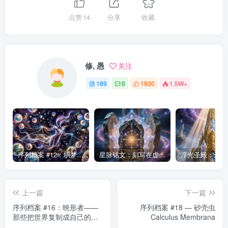
点赞
14
分享
收藏
修, 愚
关注
189
0
1930
1.5W+
序列档案 #12：织梦者——第七序列的编织者
星脉铭文：刻写在虚空中的永恒律法
上一篇
下一篇
序列档案 #16：映形者——
序列档案 #18 — 砂壳虫
那些把世界复制成自己的生
Calculus Membrana
命