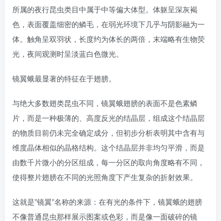
所属的夜行昆虫类目中属于中等偏大体型。体躯呈深灰褐
色，表面覆盖细密的鳞毛，在弱光环境下几乎与阴影融为一
体。触角呈双羽状，长度约为体长的两倍，末端略有生物荧
光，夜间观测时呈淡蓝白色微光。
镜翼蛾最显著的特征在于翅膀。
与绝大多数翅类昆虫不同，镜翼蛾翅膀的表面不是色素鳞
片，而是一种极薄的、高度反光的结晶层，组成这个结晶层
的物质目前仍未完全确定成分，但初步分析表明其中含有与
维度晶体相似的晶格结构。这个结晶层并非均匀平滑，而是
由数千片微小的分区组成，每一分区的取向角度略有不同，
使得整片翅膀在不同的光照角度下产生复杂的折射效果。
这就是”镜翼”名称的来源：在有光的条件下，镜翼蛾的翅膀
不像普通昆虫那样展示图案或色彩，而是像一面破碎的镜