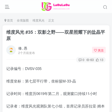
首页
全境版图
维度风光
正文
维度风光 #35：双影之野——双星照耀下的盐晶平
原
修, 愚
关注
2个月前发布
0
63
13
记录编号：DVSV-035
维度坐标：第七层平行带，坐标簇M-33-晶
记录时间：维度历0619年第二月，观测窗口持续11小时
记录者：维度风光观测队第七小组，首席记录员苏拉亚·姆本