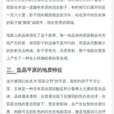
双影合并成一道颜色奇异的混合影子；有时候它们展开到近
一百八十度，影子指向截然相反的方向，站在其中的生命体
的影子被”撕裂”成两半，投向世界的两端。
地面上的晶体强化了这个效果。每一块晶体的表面都会对光
线产生折射，使得影子的边缘不是均匀的，而是由无数微小
的折射光点构成，影子里有光，光里有影，整个地面在视觉
上产生了一种令人轻微眩晕的复杂感。
三、盐晶平原的地质特征
这片被我们命名为”双影之野”的平原，面积约四千平方公
里，主体是一种含有高浓度硅酸盐和少量稀土元素的复合晶
体。晶体通体透明，在普通光线下呈微弱的乳白色光泽；在
双星光线的复合照射下，受折射影响，会产生短暂的光谱分
离，肉眼可见彩虹色的闪光在地面流动，像是地面自己在呼