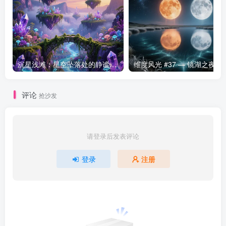
沉星浅滩：星空坠落处的静谧海域
维度风光 #37 — 
评论
抢沙发
请登录后发表评论
登录
注册