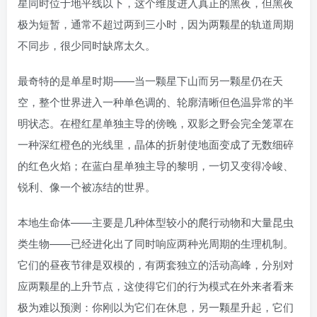
星同时位于地平线以下，这个维度进入真正的黑夜，但黑夜
极为短暂，通常不超过两到三小时，因为两颗星的轨道周期
不同步，很少同时缺席太久。
最奇特的是单星时期——当一颗星下山而另一颗星仍在天
空，整个世界进入一种单色调的、轮廓清晰但色温异常的半
明状态。在橙红星单独主导的傍晚，双影之野会完全笼罩在
一种深红橙色的光线里，晶体的折射使地面变成了无数细碎
的红色火焰；在蓝白星单独主导的黎明，一切又变得冷峻、
锐利、像一个被冻结的世界。
本地生命体——主要是几种体型较小的爬行动物和大量昆虫
类生物——已经进化出了同时响应两种光周期的生理机制。
它们的昼夜节律是双模的，有两套独立的活动高峰，分别对
应两颗星的上升节点，这使得它们的行为模式在外来者看来
极为难以预测：你刚以为它们在休息，另一颗星升起，它们