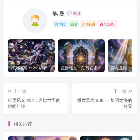
修, 愚
关注
193
0
1950
1.5W+
序列档案 #12：织梦者——第七序列的编织者
星脉铭文：刻写在虚空中的永恒律法
上一篇
下一篇
维度风光 #34：岩脉世界的
维度风光 #36 — 黎明之海的
时间年轮
分界
相关推荐