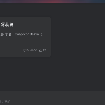
— 雾蕊兽
序列档案 #28 — 雾蕊兽 学名：Caligocor Bestia（属名 Caligocor 源自拉丁语 caligo'雾' + cor'心/核'，种名 Bestia 意为'兽'）常见名：雾蕊兽、雾心兽、雾中花序列编号：Φ-序列 第28号首次记...
0
53
12
关于我们