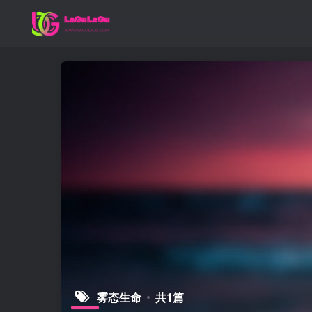
雾态生命
共1篇