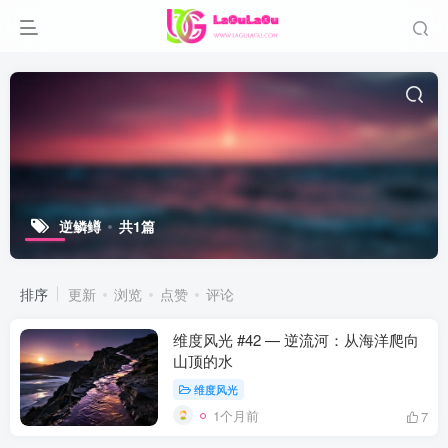
逆鳞鳟
共1篇
排序
更新
浏览
点赞
评论
维度风光 #42 — 逆流河：从海洋爬向
山顶的水
维度风光
1个月前
7