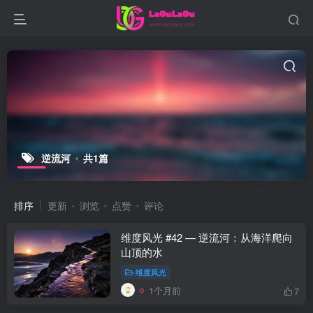
逆流河
共1篇
排序
更新
浏览
点赞
评论
维度风光 #42 — 逆流河：从海洋爬向
山顶的水
维度风光
1个月前
7