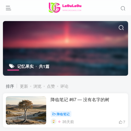
记忆果实
共1篇
排序
更新
浏览
点赞
评论
降临笔记 #67 — 没有名字的树
降临笔记
35天前
7