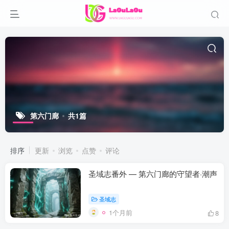
第六门廊
共1篇
排序
更新
浏览
点赞
评论
圣域志番外 — 第六门廊的守望者·潮声
圣域志
1个月前
8