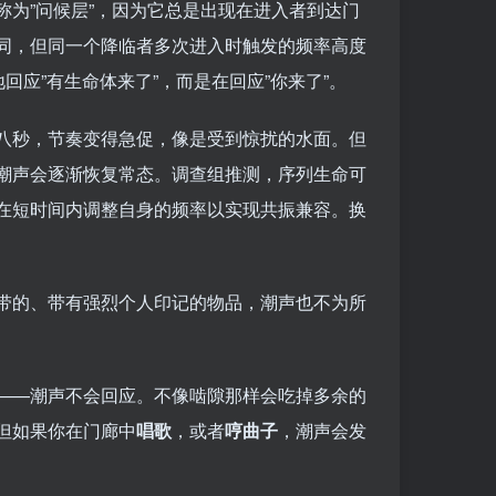
为”问候层”，因为它总是出现在进入者到达门
同，但同一个降临者多次进入时触发的频率高度
回应”有生命体来了”，而是在回应”你来了”。
八秒，节奏变得急促，像是受到惊扰的水面。但
潮声会逐渐恢复常态。调查组推测，序列生命可
在短时间内调整自身的频率以实现共振兼容。换
带的、带有强烈个人印记的物品，潮声也不为所
——潮声不会回应。不像啮隙那样会吃掉多余的
但如果你在门廊中
唱歌
，或者
哼曲子
，潮声会发