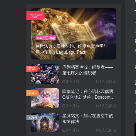
TOP1
156人已阅读
创世法典：灵魂契约、维度免责声明与
用户守则 | LaguLagu Pact
序列档案 #12：织梦者——
TOP2
第七序列的编织者
2个月前
151人已阅读
降临笔记：在心语花园偶遇
TOP3
Q版合体幻梦兽 | Descent
Observation
3个月前
145人已阅读
星脉铭文：刻写在虚空中的
TOP4
永恒律法
3个月前
142人已阅读