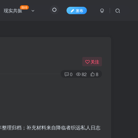
期待
现实共振
发布
关注
0
82
8
年整理归档；补充材料来自降临者织远私人日志