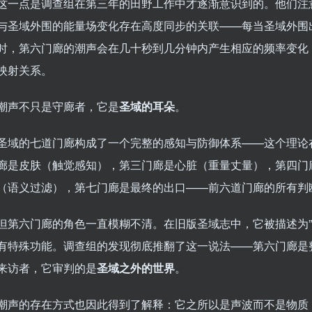
这一点是调查组在第三年的田野工作中才逐渐意识到的。他们注
与圣域外围的能量场变化存在高度同步的关联——每当圣域外围
时，第六门廊的潮声会在几十秒到几分钟内产生相应的频率变化
映射关系。
潮声不只是守廊者，它是
圣域的耳朵
。
圣域的七道门廊构成了一个完整的感知与防御体系——这个理论
廊是皮肤（触觉感知），第三门廊是心脏（重量丈量），第四门
（语义过滤），第七门廊是最终的出口——前六道门廊的所有判
但第六门廊的角色一直模糊不清。在旧版圣域志中，它被描述为”
有特殊功能。调查组的发现彻底推翻了这一说法——第六门廊是
来访者，它审判的是
圣域之外的世界
。
潮声的存在方式也因此得到了解释：它之所以是声波而不是物质