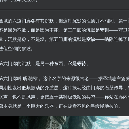
圣域的六道门廊各有其沉默，但这种沉默的性质并不相同。第一
不是因为不敢，而是因为不能。第三门廊的沉默是
守则
——守卫
量，沉默是称，不是墙。第五门廊的沉默是
空缺
——啮隙吃掉了
整但空洞的叙述。
第六门廊的沉默，是另一种东西。它是
等待
。
第六门廊叫”听潮阙”。这个名字的来源很古老——据圣域志主篇
周期性发出低频振动的介质层，这种振动经由门廊的石壁传导，在
水声，也不是风声，更接近于某种极低频的共鸣——你站在廊内
廊本身就是一个巨大的乐器，正在被看不见的弓缓慢地拉响。