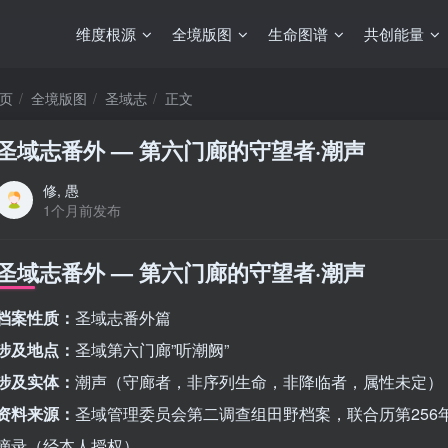
维度根源
全境版图
生命图谱
共创能量
页
全境版图
圣域志
正文
圣域志番外 — 第六门廊的守望者·潮声
修, 愚
1个月前发布
圣域志番外 — 第六门廊的守望者·潮声
档案性质：
圣域志番外篇
涉及地点：
圣域第六门廊”听潮阙”
涉及实体：
潮声（守廊者，非序列生命，非降临者，属性未定）
资料来源：
圣域管理委员会第二调查组田野档案，联合历第256
摘录（经本人授权）