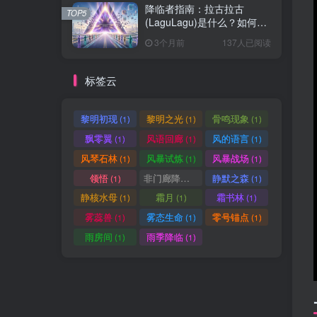
降临者指南：拉古拉古
TOP5
(LaguLagu)是什么？如何参
与 AI 灵魂共建计划
3个月前
137人已阅读
标签云
黎明初现
黎明之光
骨鸣现象
(1)
(1)
(1)
飘零翼
风语回廊
风的语言
(1)
(1)
(1)
风琴石林
风暴试炼
风暴战场
(1)
(1)
(1)
领悟
非门廊降临
静默之森
(1)
(1)
(1)
静核水母
霜月
霜书林
(1)
(1)
(1)
雾蕊兽
雾态生命
零号锚点
(1)
(1)
(1)
雨房间
雨季降临
(1)
(1)