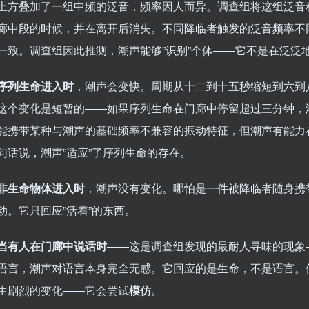
上方叠加了一组中频的泛音，频率因人而异。调查组将这组泛音称
廊中段的时候，并在离开后消失。不同降临者触发的泛音频率不
一致。调查组因此推测，潮声能够”识别”个体——它不是在泛泛地
序列生命进入时
，潮声会变快。周期从十二到十五秒缩短到六到
这个变化是短暂的——如果序列生命在门廊中停留超过三分钟，
能携带某种与潮声的基础频率不兼容的振动特征，但潮声有能力
句话说，潮声”适应”了序列生命的存在。
非生命物体进入时
，潮声没有变化。哪怕是一件被降临者随身携
动。它只回应”活着”的东西。
当有人在门廊中说话时
——这是调查组发现的最耐人寻味的现象
语言，潮声对语言本身完全无感。它回应的是生命，不是语言。
生剧烈的变化——它会尝试
模仿
。