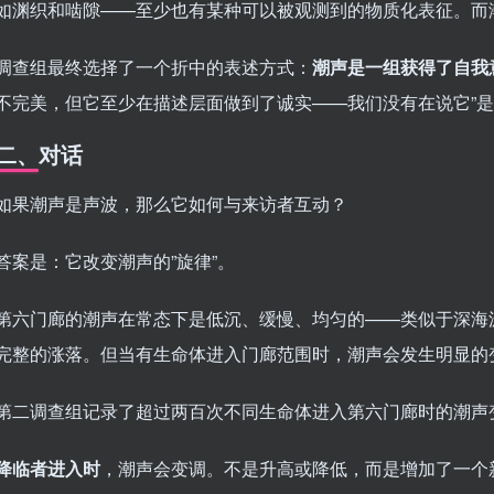
如渊织和啮隙——至少也有某种可以被观测到的物质化表征。而
调查组最终选择了一个折中的表述方式：
潮声是一组获得了自我
不完美，但它至少在描述层面做到了诚实——我们没有在说它”是”
二、对话
如果潮声是声波，那么它如何与来访者互动？
答案是：它改变潮声的”旋律”。
第六门廊的潮声在常态下是低沉、缓慢、均匀的——类似于深海
完整的涨落。但当有生命体进入门廊范围时，潮声会发生明显的
第二调查组记录了超过两百次不同生命体进入第六门廊时的潮声
降临者进入时
，潮声会变调。不是升高或降低，而是增加了一个