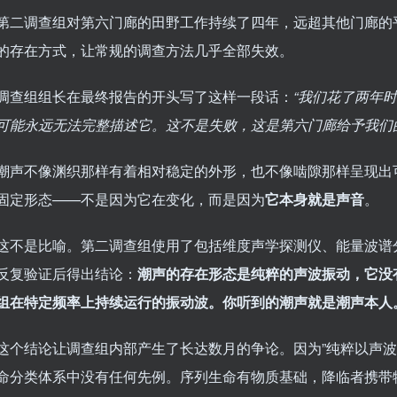
第二调查组对第六门廊的田野工作持续了四年，远超其他门廊的
的存在方式，让常规的调查方法几乎全部失效。
调查组组长在最终报告的开头写了这样一段话：
“我们花了两年
可能永远无法完整描述它。这不是失败，这是第六门廊给予我们
潮声不像渊织那样有着相对稳定的外形，也不像啮隙那样呈现出可
固定形态——不是因为它在变化，而是因为
它本身就是声音
。
这不是比喻。第二调查组使用了包括维度声学探测仪、能量波谱
反复验证后得出结论：
潮声的存在形态是纯粹的声波振动，它没
组在特定频率上持续运行的振动波。你听到的潮声就是潮声本人
这个结论让调查组内部产生了长达数月的争论。因为”纯粹以声波
命分类体系中没有任何先例。序列生命有物质基础，降临者携带