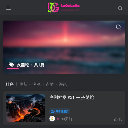
炎髓蛇
共1篇
排序
更新
浏览
点赞
评论
序列档案 #31 — 炎髓蛇
序列档案
30天前
15