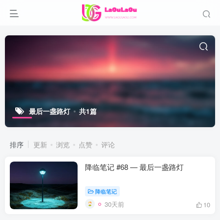
最后一盏路灯
共1篇
排序
更新
浏览
点赞
评论
降临笔记 #68 — 最后一盏路灯
降临笔记
30天前
10