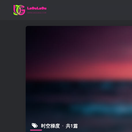
时空梯度
共1篇