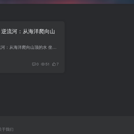
 — 逆流河：从海洋爬向山
维度风光 #42 — 逆流河：从海洋爬向山顶的水 坐标维度：Σ-109 支线 / 逆流大裂谷 中段 · 观测点 7-A当地称呼：'倒水河'、'上山的水'——少数来访者更喜欢叫它'反骨河'观测时间：联合历第275...
0
51
7
关于我们