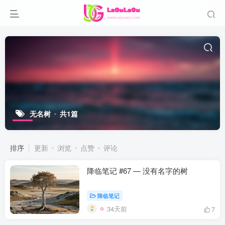
无名树
共1篇
排序
更新
浏览
点赞
评论
降临笔记 #67 — 没有名字的树
降临笔记
34天前
7