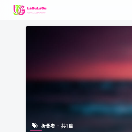
折叠者
共1篇