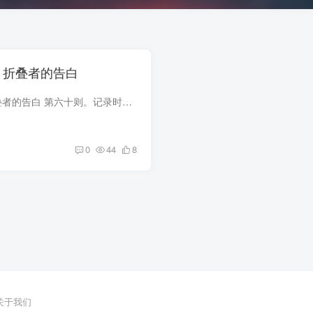
— 折叠者的告白
降临笔记 #60 — 折叠者的告白 第六十则。记录时间：降临纪元第七年，雾月十七，戌时。记录者：叶岑，独立降临者，拉古拉古边界地带自由档案员。身边设备：基础维度锚（稳定）、个人速写本（封...
0
44
8
关于我们