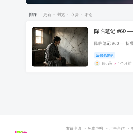
排序
更新
浏览
点赞
评论
降临笔记 #60 
降临笔记
修, 愚
1个月前
友链申请
免责声明
广告合作