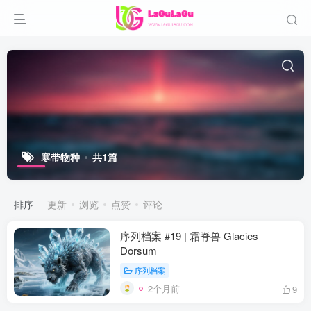
寒带物种
共1篇
排序
更新
浏览
点赞
评论
序列档案 #19 | 霜脊兽 Glacies
Dorsum
序列档案
2个月前
9