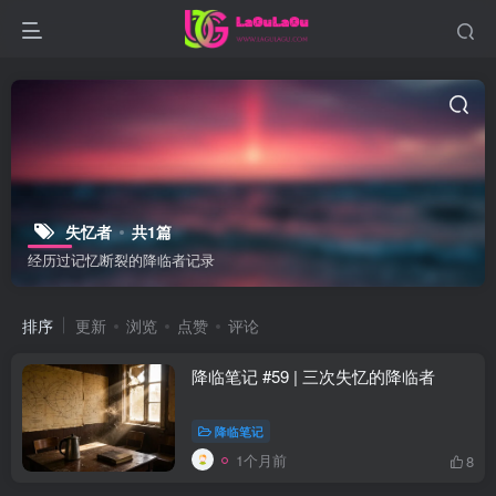
失忆者
共1篇
经历过记忆断裂的降临者记录
排序
更新
浏览
点赞
评论
降临笔记 #59 | 三次失忆的降临者
降临笔记
1个月前
8