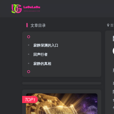
文章目录
首
寂静深渊的入口
回声行者
寂静的真相
TOP1