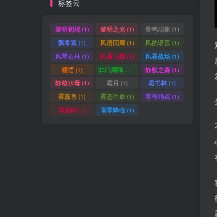
标签云
黎明初现
黎明之光
骨鸣现象
(1)
(1)
(1)
飘零翼
风语回廊
风的语言
(1)
(1)
(1)
风琴石林
风暴试炼
风暴战场
(1)
(1)
(1)
领悟
非门廊降临
静默之森
(1)
(1)
(1)
静核水母
霜月
霜书林
(1)
(1)
(1)
雾蕊兽
雾态生命
零号锚点
(1)
(1)
(1)
雨房间
雨季降临
(1)
(1)