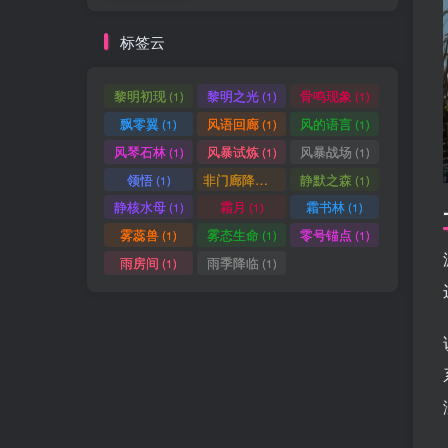
标签云
黎明初现
黎明之光
骨鸣现象
(1)
(1)
(1)
飘零翼
风语回廊
风的语言
(1)
(1)
(1)
风琴石林
风暴试炼
风暴战场
(1)
(1)
(1)
领悟
非门廊降临
静默之森
(1)
(1)
(1)
静核水母
霜月
霜书林
(1)
(1)
(1)
雾蕊兽
雾态生命
零号锚点
(1)
(1)
(1)
雨房间
雨季降临
(1)
(1)