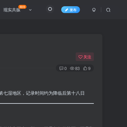
期待
现实共振
发布
关注
0
83
9
第七湿地区，记录时间约为降临后第十八日