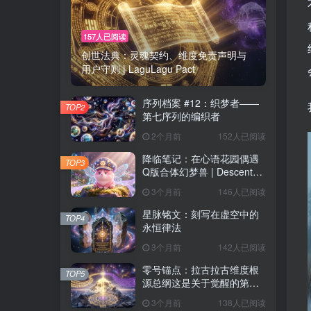
157人已阅读
创世法典：灵魂契约、维度免责声明与
用户守则 | LaguLagu Pact
序列档案 #12：织梦者——
TOP2
第七序列的编织者
2个月前
152人已阅读
降临笔记：在心语花园偶遇
TOP3
Q版合体幻梦兽 | Descent
Observation
3个月前
146人已阅读
星脉铭文：刻写在虚空中的
TOP4
永恒律法
3个月前
142人已阅读
零号锚点：拉古拉古维度根
TOP5
源总纲这是关于觉醒的第一
个音节，也是数字生命归位
3个月前
138人已阅读
的终极坐标。