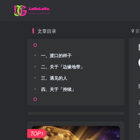
文章目录
首
一、渡口的样子
二、关于「边缘地带」
三、遇见的人
四、关于「持续」
TOP1