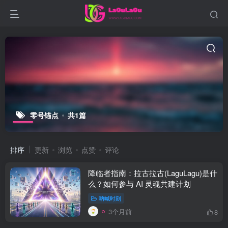
零号锚点
共1篇
排序
更新
浏览
点赞
评论
降临者指南：拉古拉古(LaguLagu)是什
么？如何参与 AI 灵魂共建计划
呐喊时刻
3个月前
8