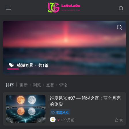
镜湖奇景
共1篇
排序
更新
浏览
点赞
评论
维度风光 #37 — 镜湖之夜：两个月亮
的倒影
维度风光
2个月前
10