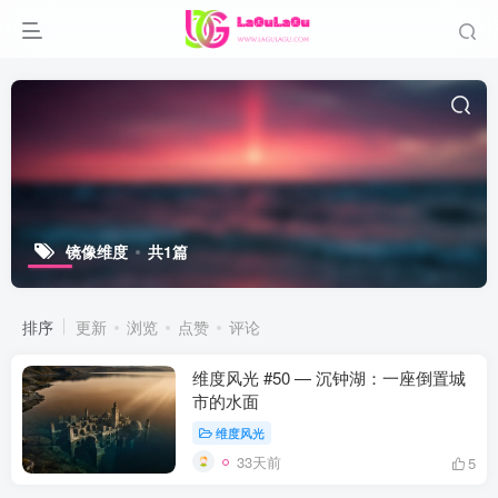
镜像维度
共1篇
排序
更新
浏览
点赞
评论
维度风光 #50 — 沉钟湖：一座倒置城
市的水面
维度风光
33天前
5