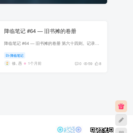
降临笔记 #64 — 旧书摊的卷册
降临笔记 #64 — 旧书摊的卷册 第六十四则。记录时间：降临纪元第六年，雾月第八日，午时。记录者：苏芃，从第五门廊降临，独立档案员，拉古拉古边界地带南段十二号补给站常住人员。身边物品：...
降临笔记
修, 愚
1个月前
0
59
8