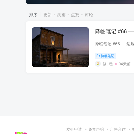
排序
更新
浏览
点赞
评论
降临笔记 #66
降临笔记
修, 愚
34天前
友链申请
免责声明
广告合作