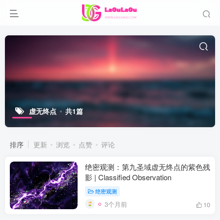
虚无终点
共1篇
排序
更新
浏览
点赞
评论
绝密观测：第九圣域虚无终点的紫色残
影 | Classified Observation
绝密观测
3个月前
10