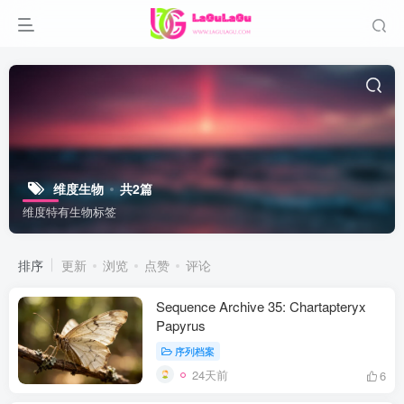
维度生物
共2篇
维度特有生物标签
排序
更新
浏览
点赞
评论
Sequence Archive 35: Chartapteryx
Papyrus
序列档案
24天前
6