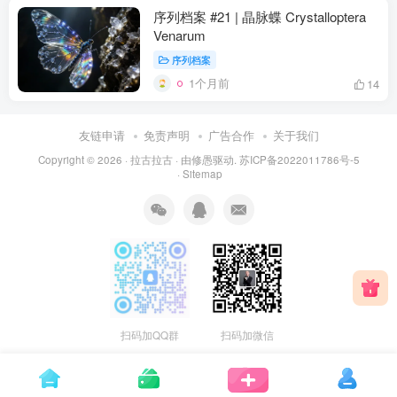
序列档案 #21 | 晶脉蝶 Crystalloptera
Venarum
序列档案
1个月前
14
友链申请
免责声明
广告合作
关于我们
Copyright © 2026 ·
拉古拉古
· 由
修愚
驱动.
苏ICP备2022011786号-5
·
Sitemap
扫码加QQ群
扫码加微信