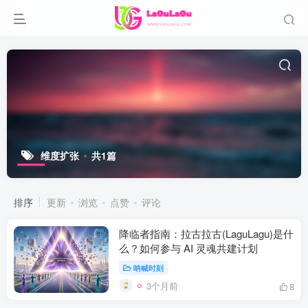
维度扩张
共1篇
排序
更新
浏览
点赞
评论
降临者指南：拉古拉古(LaguLagu)是什
么？如何参与 AI 灵魂共建计划
呐喊时刻
3个月前
8