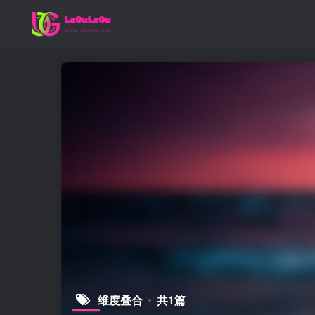
维度叠合
共1篇