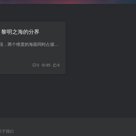
— 黎明之海的分界
在双潮海域DW-36区段，两个维度的海面同时占据同一片空间。黎明时分，日出的第一道光穿过极薄的维度分界，产生了一道持续二十分钟、宽达十米的发光缝隙。一侧暴涌，一侧凝静，各自的波浪在分界...
0
85
8
关于我们