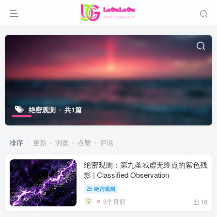
绝密观测
共1篇
排序
更新
浏览
点赞
评论
绝密观测：第九圣域虚无终点的紫色残
影 | Classified Observation
绝密观测
3个月前
10