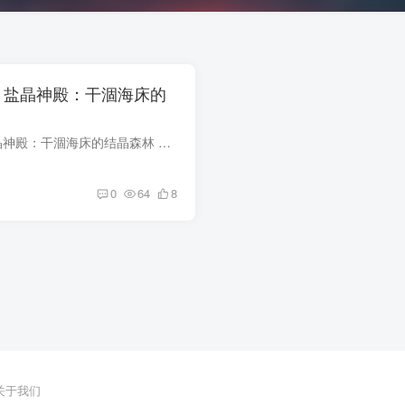
 — 盐晶神殿：干涸海床的
维度风光 #49 — 盐晶神殿：干涸海床的结晶森林 坐标维度：Ψ-204 中层支线 / 古白海盆 东南缘 · 盐晶神殿核心区第A至E号观测带当地称呼：'盐骨林'——源自Ψ-204原住民聚落中流传...
0
64
8
关于我们