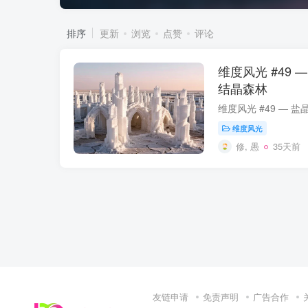
排序
更新
浏览
点赞
评论
维度风光 #49
结晶森林
维度风光
修, 愚
35天前
友链申请
免责声明
广告合作