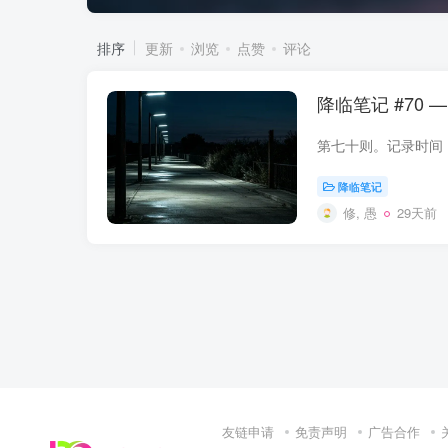
排序
更新
浏览
点赞
评论
降临笔记 #70 
降临笔记
修, 愚
29天前
友链申请
免责声明
广告合作