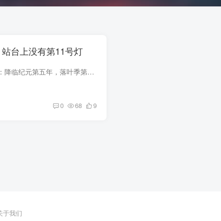
— 站台上没有第11号灯
第七十则。记录时间：降临纪元第五年，落叶季第二十二日，傍晚——大约下午六点四十分——天还没全黑——但已经在变。记录者：沈既白，第七补给站物资管理员，前日抵达 Ψ-122 支线上一座被记作...
0
68
9
关于我们