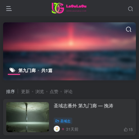
第九门廊
共1篇
排序
更新
浏览
点赞
评论
圣域志番外 第九门廊 — 挽涛
圣域志
31天前
15