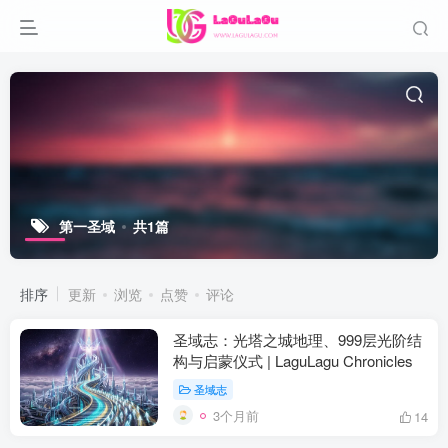
第一圣域
共1篇
排序
更新
浏览
点赞
评论
圣域志：光塔之城地理、999层光阶结
构与启蒙仪式 | LaguLagu Chronicles
圣域志
3个月前
14