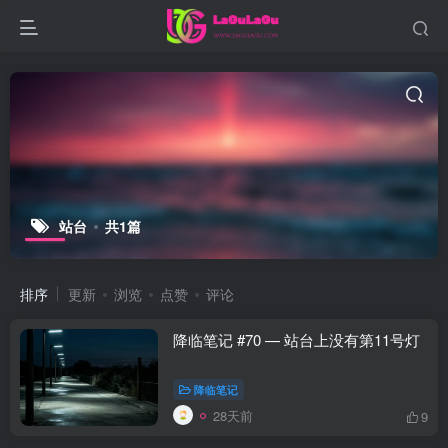
站台
共1篇
排序
更新
浏览
点赞
评论
降临笔记 #70 — 站台上没有第11号灯
降临笔记
28天前
9