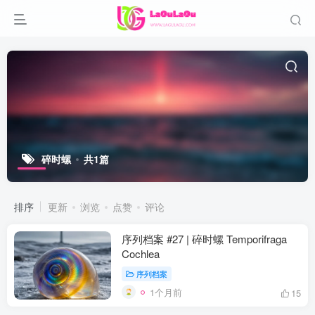
碎时螺
共1篇
排序
更新
浏览
点赞
评论
序列档案 #27 | 碎时螺 Temporifraga
Cochlea
序列档案
1个月前
15