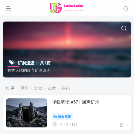
矿洞遗迹
共1篇
拉古大陆的废弃矿洞遗迹
排序
更新
浏览
点赞
评论
降临笔记 #57 | 回声矿洞
降临笔记
1个月前
11