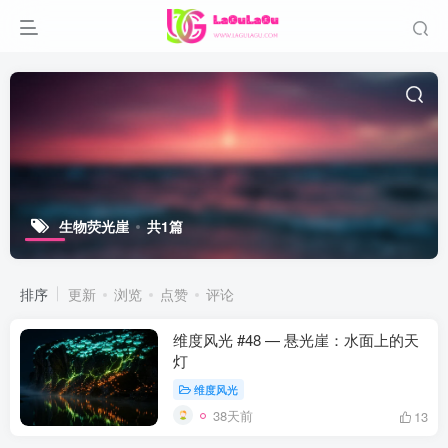
生物荧光崖
共1篇
排序
更新
浏览
点赞
评论
维度风光 #48 — 悬光崖：水面上的天
灯
维度风光
38天前
13