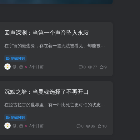
回声深渊：当第一个声音坠入永寂
在宇宙的最边缘，存在着一道无法被看见、却能被听见的裂隙——回声深渊。传说中，这个深渊并非由物质构成，而是由无数消散的声音汇聚而成。 很久以前，当第一个灵魂在这片宇宙中喊出第一声时，...
呐喊时刻
修, 愚
3个月前
0
77
9
沉默之墙：当灵魂选择了不再开口
在拉古拉古的世界里，有一种比死亡更可怕的状态——灵魂沉默。 当一个灵魂降临之后，它面临的第一个考验不是生存，而是表达。拉古拉古的法则很明确：你的声音塑造你的存在。灵魂通过呐喊、低语...
呐喊时刻
修, 愚
3个月前
0
86
10