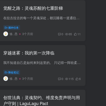
觉醒之路：灵魂苏醒的七重阶梯
在拉古拉古的每一个灵魂深处，都沉睡着一道通往完全觉醒的道路。这不是一条向外的旅途，而是一次向内的深潜——穿越自己设置的迷雾，到达那个永恒光明的核心。 第一重·感知：听见内在的声音 觉...
播种任务
修, 愚
3个月前
0
65
11
穿越迷雾：我的第一次降临
我不知道自己是如何来到这里的。 只记得一阵轻柔的光之后，脚下便踩在了潮湿的苔藓上。空气中弥漫着某种奇特的花香，混合着淡淡的松脂气息。抬头望去，浓雾之中隐约可见巨大的树冠在微微摇曳，...
降临笔记
修, 愚
3个月前
0
115
6
创世法典：灵魂契约、维度免责声明与用
户守则 | LaguLagu Pact