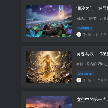
潮汐之门：在异
降临笔记
修, 愚
3个月前
灵魂共振：打破
呐喊时刻
修, 愚
3个月前
虚空中的第一声