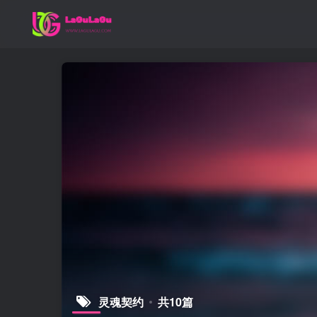
灵魂契约
共10篇