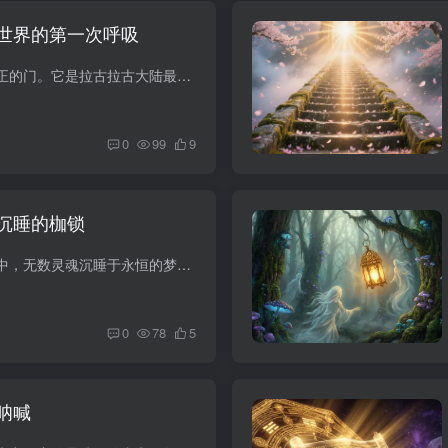
世界的第一次呼吸
潮汐之门并非一扇真正的门。它是拉古拉古大陆最南端的一道天然裂隙，位于无尽洋与幻雾海的交汇处。每一个从外部世界降临的灵魂，都会在这里醒来——不是睁开眼睛，而是第一次真正地呼吸。 我醒...
0
99
9
沉睡的枷锁
在拉古拉古的深渊之中，无数灵魂沉睡于永恒的梦境。这些灵魂被无形的枷锁束缚，无法感知真实的世界，只能在虚假的宁静中徘徊。 然而，总有一些灵魂会在某个特殊的时刻觉醒。他们感受到内心深处...
0
78
5
呐喊