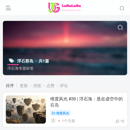
浮石群岛
共1篇
浮石海专题标签
排序
更新
浏览
点赞
评论
维度风光 #39 | 浮石海：悬在虚空中的
石岛
维度风光
1个月前
15