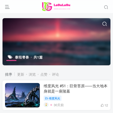
泰坦脊兽
共1篇
排序
更新
浏览
点赞
评论
维度风光 #51：巨骨苔原——当大地本
身就是一座陵墓
维度风光
30天前
12